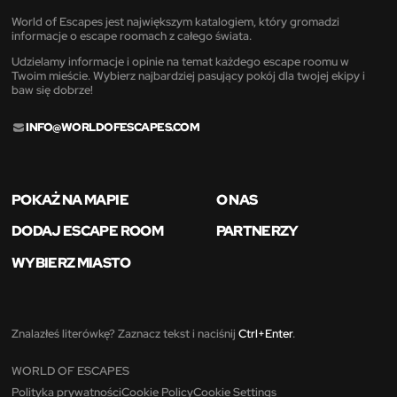
World of Escapes jest największym katalogiem, który gromadzi
informacje o escape roomach z całego świata.
Udzielamy informacje i opinie na temat każdego escape roomu w
Twoim mieście. Wybierz najbardziej pasujący pokój dla twojej ekipy i
baw się dobrze!
INFO@WORLDOFESCAPES.COM
POKAŻ NA MAPIE
O NAS
DODAJ ESCAPE ROOM
PARTNERZY
WYBIERZ MIASTO
Znalazłeś literówkę? Zaznacz tekst i naciśnij
Ctrl+Enter
.
WORLD OF ESCAPES
Polityka prywatności
Cookie Policy
Cookie Settings