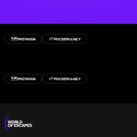
🗺️
🌱
PRZYGODA
POCZĄTKUJĄCY
🗺️
🌱
PRZYGODA
POCZĄTKUJĄCY