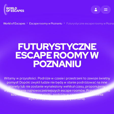
ZALOGUJ SIĘ
MENU
World of Escapes
Escape roomy w Poznaniu
Futurystyczne escape roomy w Pozna
FUTURYSTYCZNE
ESCAPE ROOMY W
POZNANIU
Witamy w przyszłości. Podróże w czasie i przestrzeni to zawsze świetny
pomysł! Dopóki zwykli ludzie nie będą w stanie podróżować na inne
planety lub nie zostanie wynaleziony wehikuł czasu, proponujemy
wypróbowanie najnowocześniejszych escape roomów. Przygotuj się na
kosmitów, kosmiczne statki, podróże w czasie i doświadczenia
wykraczające poza Twoją wyobraźnię.