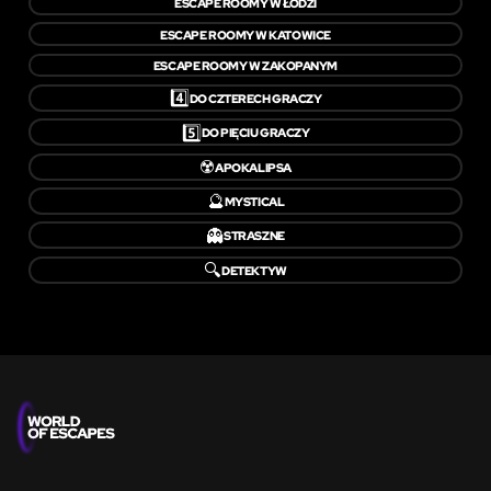
ESCAPE ROOMY W ŁODZI
ESCAPE ROOMY W KATOWICE
ESCAPE ROOMY W ZAKOPANYM
4️⃣
DO CZTERECH GRACZY
5️⃣
DO PIĘCIU GRACZY
☢️
APOKALIPSA
🔮
MYSTICAL
👻
STRASZNE
🔍
DETEKTYW