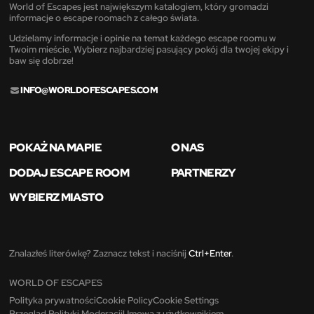
World of Escapes jest największym katalogiem, który gromadzi
informacje o escape roomach z całego świata.
Udzielamy informacje i opinie na temat każdego escape roomu w
Twoim mieście. Wybierz najbardziej pasujący pokój dla twojej ekipy i
baw się dobrze!
INFO@WORLDOFESCAPES.COM
POKAŻ NA MAPIE
O NAS
DODAJ ESCAPE ROOM
PARTNERZY
WYBIERZ MIASTO
Znalazłeś literówkę? Zaznacz tekst i naciśnij
Ctrl+Enter
.
WORLD OF ESCAPES
Polityka prywatności
Cookie Policy
Cookie Settings
Przegląd Polityki Moderacji
Umowa z użytkownikiem