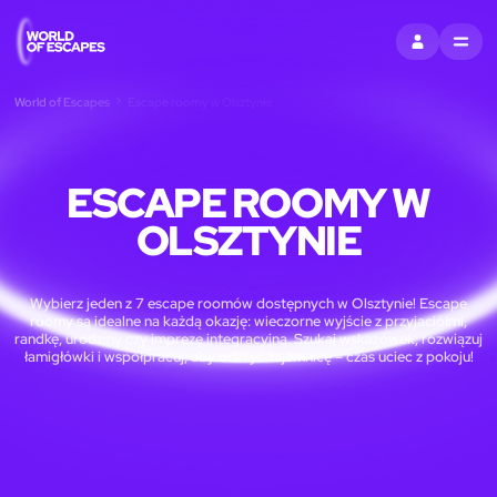
ZALOGUJ SIĘ
MENU
World of Escapes
Escape roomy w Olsztynie
ESCAPE ROOMY W
OLSZTYNIE
Wybierz jeden z 7 escape roomów dostępnych w Olsztynie! Escape
roomy są idealne na każdą okazję: wieczorne wyjście z przyjaciółmi,
randkę, urodziny czy imprezę integracyjną. Szukaj wskazówek, rozwiązuj
łamigłówki i współpracuj, aby odkryć tajemnicę – czas uciec z pokoju!