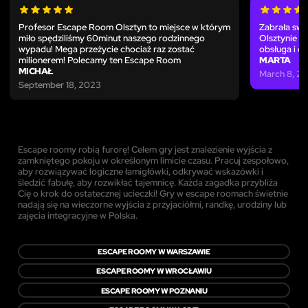
Profesor Escape Room Olsztyn to miejsce w którym
Zabrała swo
miło spędziliśmy 60minut naszego rodzinnego
Olsztynie b
wypadu! Mega przeżycie chociaż raz zostać
obsługa i c
milionerem! Polecamy ten Escape Room
MARTA
MICHAŁ
March 8, 2
September 18, 2023
Escape roomy robią furorę! Celem gry jest znalezienie wyjścia z
zamkniętego pokoju w określonym limicie czasu. Pracuj zespołowo,
aby rozwiązywać logiczne łamigłówki, odkrywać wskazówki i
śledzić fabułę, aby rozwikłać tajemnicę. Każda zagadka przybliża
Cię o krok do ostatecznej ucieczki! Gry w escape roomach świetnie
nadają się na wieczorne wyjścia z przyjaciółmi, randkę, urodziny lub
zajęcia integracyjne w Polska.
ESCAPE ROOMY W WARSZAWIE
ESCAPE ROOMY W WROCŁAWIU
ESCAPE ROOMY W POZNANIU