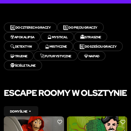
4️⃣
5️⃣
DO CZTERECH GRACZY
DO PIĘCIU GRACZY
☢️
🔮
👻
APOKALIPSA
MYSTICAL
STRASZNE
🔍
🔮
6️⃣
DETEKTYW
MISTYCZNE
DO SZEŚCIU GRACZY
🧩
🚀
💎
TRUDNE
FUTURYSTYCZNE
NAPAD
🕵️
ŚCIŚLE TAJNE
ESCAPE ROOMY W OLSZTYNIE
DOMYŚLNE
LIKE
LIKE