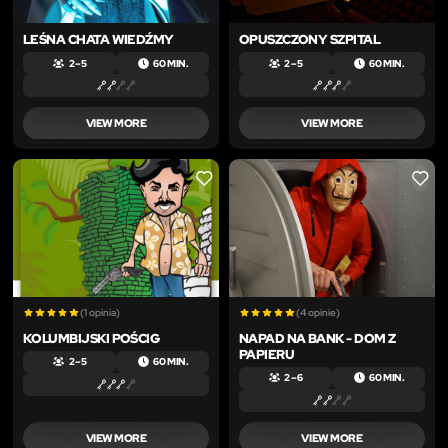
LEŚNA CHATA WIEDŹMY
OPUSZCZONY SZPITAL
2 – 5
60 MIN.
2 – 5
60 MIN.
VIEW MORE
VIEW MORE
LIKE
LIKE
(1 opinia)
(4 opinie)
KOLUMBIJSKI POŚCIG
NAPAD NA BANK - DOM Z
PAPIERU
2 – 5
60 MIN.
2 – 6
60 MIN.
VIEW MORE
VIEW MORE