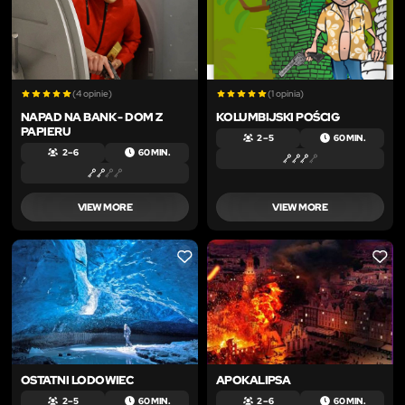
(4 opinie)
(1 opinia)
NAPAD NA BANK - DOM Z
KOLUMBIJSKI POŚCIG
PAPIERU
2 – 5
60 MIN.
2 – 6
60 MIN.
VIEW MORE
VIEW MORE
LIKE
LIKE
OSTATNI LODOWIEC
APOKALIPSA
2 – 5
60 MIN.
2 – 6
60 MIN.