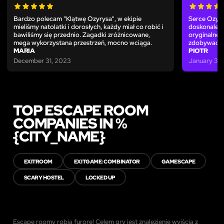
Bardzo polecam "Klątwę Ozyrysa", w ekipie
Serce Ozyry
mieliśmy natolatki i dorosłych, każdy miał co robić i
doskonale p
bawiliśmy się przednio. Zagadki zróżnicowane,
oryginalne.
mega wykorzystana przestrzeń, mocno wciąga.
zdobywać - 
MARIA
PIOTR
December 31, 2023
January 3,
TOP ESCAPE ROOM
COMPANIES IN %
{CITY_NAME}
EXITROOM
EXITGAME: COMBINATOR
GAMESCAPE
SCARY HOSTEL
LOCKED UP
Escape roomy robią furorę! Celem gry jest znalezienie wyjścia z