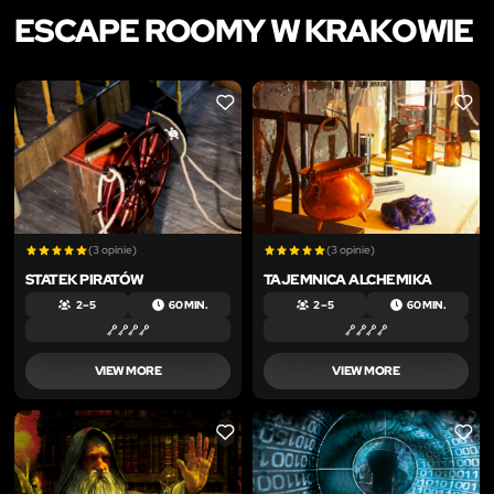
ESCAPE ROOMY W KRAKOWIE
LIKE
LIKE
(3 opinie)
(3 opinie)
STATEK PIRATÓW
TAJEMNICA ALCHEMIKA
2 – 5
60 MIN.
2 – 5
60 MIN.
VIEW MORE
VIEW MORE
LIKE
LIKE