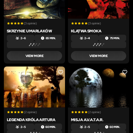
(3 opinie)
(3 opinie)
SKRZYNIE UMARLAKÓW
KLĄTWA SMOKA
2 – 6
65 MIN.
2 – 4
75 MIN.
VIEW MORE
VIEW MORE
LIKE
LIKE
(2 opinie)
(2 opinie)
LEGENDA KRÓLA ARTURA
MISJA A.V.A.T.A.R.
2 – 5
60 MIN.
2 – 5
60 MIN.