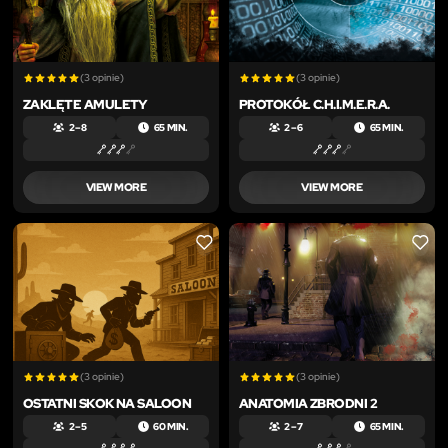
(3 opinie)
(3 opinie)
ZAKLĘTE AMULETY
PROTOKÓŁ C.H.I.M.E.R.A.
2 – 8
65 MIN.
2 – 6
65 MIN.
VIEW MORE
VIEW MORE
LIKE
LIKE
(3 opinie)
(3 opinie)
OSTATNI SKOK NA SALOON
ANATOMIA ZBRODNI 2
2 – 5
60 MIN.
2 – 7
65 MIN.