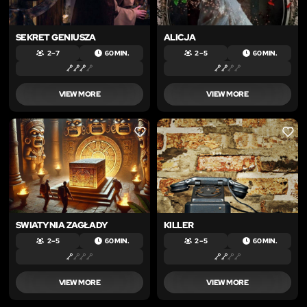
SEKRET GENIUSZA
ALICJA
2 – 7
60 MIN.
2 – 5
60 MIN.
VIEW MORE
VIEW MORE
LIKE
LIKE
SWIATYNIA ZAGŁADY
KILLER
2 – 5
60 MIN.
2 – 5
60 MIN.
VIEW MORE
VIEW MORE