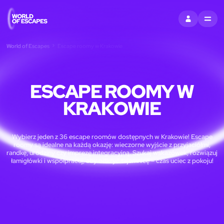
ZALOGUJ SIĘ
MENU
World of Escapes
Escape roomy w Krakowie
ESCAPE ROOMY W
KRAKOWIE
Wybierz jeden z 36 escape roomów dostępnych w Krakowie! Escape
roomy są idealne na każdą okazję: wieczorne wyjście z przyjaciółmi,
randkę, urodziny czy imprezę integracyjną. Szukaj wskazówek, rozwiązuj
łamigłówki i współpracuj, aby odkryć tajemnicę – czas uciec z pokoju!