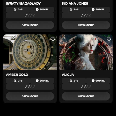
SWIATYNIA ZAGŁADY
INDIANA JONES
2 – 5
60 MIN.
2 – 6
90 MIN.
VIEW MORE
VIEW MORE
LIKE
LIKE
AMBER GOLD
ALICJA
2 – 5
60 MIN.
2 – 5
60 MIN.
VIEW MORE
VIEW MORE