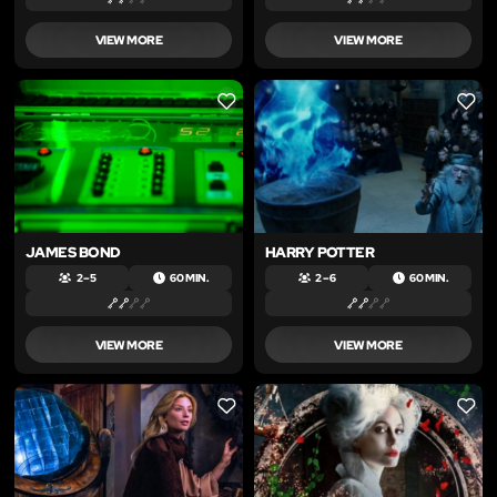
VIEW MORE
VIEW MORE
LIKE
LIKE
JAMES BOND
HARRY POTTER
2 – 5
60 MIN.
2 – 6
60 MIN.
VIEW MORE
VIEW MORE
LIKE
LIKE