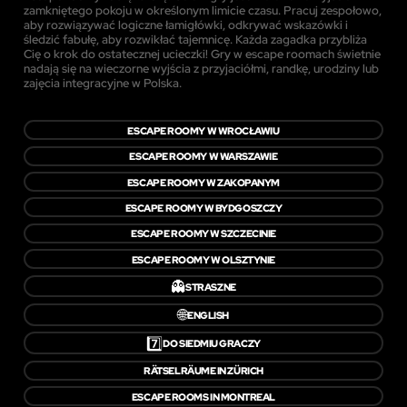
zamkniętego pokoju w określonym limicie czasu. Pracuj zespołowo,
aby rozwiązywać logiczne łamigłówki, odkrywać wskazówki i
śledzić fabułę, aby rozwikłać tajemnicę. Każda zagadka przybliża
Cię o krok do ostatecznej ucieczki! Gry w escape roomach świetnie
nadają się na wieczorne wyjścia z przyjaciółmi, randkę, urodziny lub
zajęcia integracyjne w Polska.
ESCAPE ROOMY W WROCŁAWIU
ESCAPE ROOMY W WARSZAWIE
ESCAPE ROOMY W ZAKOPANYM
ESCAPE ROOMY W BYDGOSZCZY
ESCAPE ROOMY W SZCZECINIE
ESCAPE ROOMY W OLSZTYNIE
👻
STRASZNE
🌐
ENGLISH
7️⃣
DO SIEDMIU GRACZY
RÄTSELRÄUME IN ZÜRICH
ESCAPE ROOMS IN MONTREAL