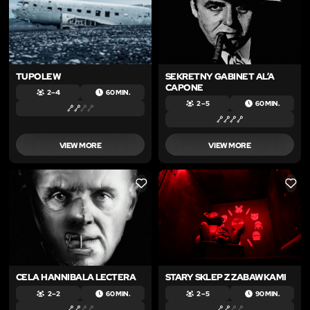
TUPOLEW
SEKRETNY GABINET AL’A
CAPONE
2 – 4
60 MIN.
2 – 5
60 MIN.
VIEW MORE
VIEW MORE
LIKE
LIKE
CELA HANNIBALA LECTERA
STARY SKLEP Z ZABAWKAMI
2 – 2
60 MIN.
2 – 5
90 MIN.