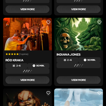
VIEW MORE
VIEW MORE
LIKE
LIKE
(1 opinia)
INDIANA JONES
RÓD KRAKA
2 – 6
90 MIN.
2 – 6
90 MIN.
VIEW MORE
VIEW MORE
LIKE
LIKE