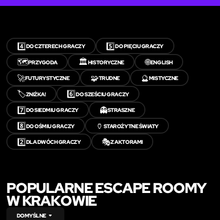
4️⃣
5️⃣
DO CZTERECH GRACZY
DO PIĘCIU GRACZY
🗺️
🏛️
🌐
PRZYGODA
HISTORYCZNE
ENGLISH
🚀
🧩
🔮
FUTURYSTYCZNE
TRUDNE
MISTYCZNE
🏷️
6️⃣
ZNIŻKA!
DO SZEŚCIU GRACZY
7️⃣
👻
DO SIEDMIU GRACZY
STRASZNE
8️⃣
🏺
DO OŚMIU GRACZY
STAROŻYTNE ŚWIATY
2️⃣
🎭
DLA DWÓCH GRACZY
Z AKTORAMI
POPULARNE ESCAPE ROOMY
W KRAKOWIE
DOMYŚLNE