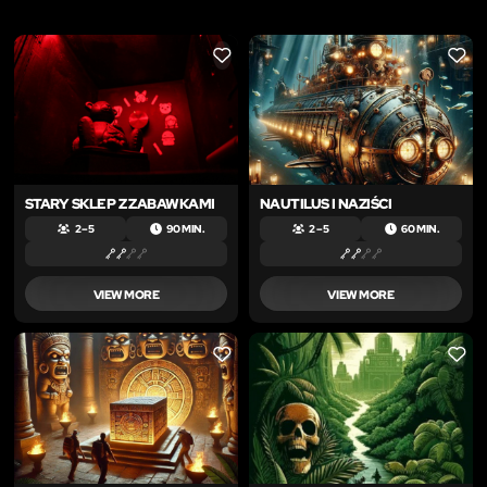
LIKE
LIKE
STARY SKLEP Z ZABAWKAMI
NAUTILUS I NAZIŚCI
2 – 5
90 MIN.
2 – 5
60 MIN.
VIEW MORE
VIEW MORE
LIKE
LIKE