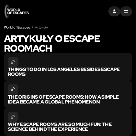
ZALOGUJ SIĘ
MENU
World of Escapes
Artykuły
ARTYKUŁY O ESCAPE
ROOMACH
THINGS TO DO IN LOS ANGELES BESIDES ESCAPE
ROOMS
THE ORIGINS OF ESCAPE ROOMS: HOW A SIMPLE
IDEA BECAME A GLOBAL PHENOMENON
WHY ESCAPE ROOMS ARE SO MUCH FUN: THE
SCIENCE BEHIND THE EXPERIENCE