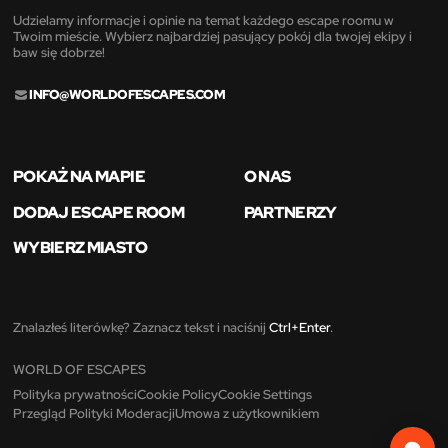
Udzielamy informacje i opinie na temat każdego escape roomu w
Twoim mieście. Wybierz najbardziej pasujący pokój dla twojej ekipy i
baw się dobrze!
INFO@WORLDOFESCAPES.COM
POKAŻ NA MAPIE
O NAS
DODAJ ESCAPE ROOM
PARTNERZY
WYBIERZ MIASTO
Znalazłeś literówkę? Zaznacz tekst i naciśnij
Ctrl+Enter
.
WORLD OF ESCAPES
Polityka prywatności
Cookie Policy
Cookie Settings
Przegląd Polityki Moderacji
Umowa z użytkownikiem