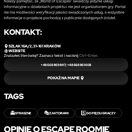
Należy pamiętać, że „World of Escapes” świadczy jedynie usługi
informacyjne o działaniach projektu i nie jest organizatorem gry. Portal
nie ma możliwości weryfikacji jakości świadczonych usług, a wszystkie
informacje o projekcie pochodzą z publicznie dostępnych źródeł.
KONTAKT:
SZLAK 16A/2, 31-161 KRAKÓW
WEBSITE
Znalazłeś literówkę? Zaznacz tekst i naciśnij
Ctrl+Enter
.
+48 668 869 847; +48 668 861 608
POKAŻ NA MAPIE
TAGS
👻
🎭
5️⃣
STRASZNE
Z AKTORAMI
DO PIĘCIU GRACZY
OPINIE O ESCAPE ROOMIE