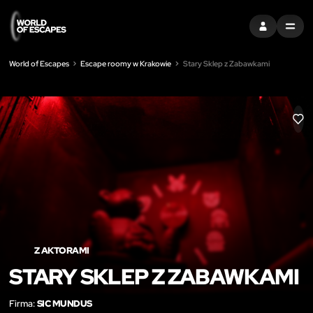
ZALOGUJ SIĘ
MENU
World of Escapes
Escape roomy w Krakowie
Stary Sklep z Zabawkami
LIK
Z AKTORAMI
STARY SKLEP Z ZABAWKAMI
Firma:
SIC MUNDUS