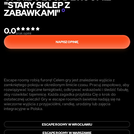
"STARY SKLEP Z
ZABAWKAMI"
0
0.0
brak opinii
NAPISZ OPINIĘ
Escape roomy robią furorę! Celem gry jest znalezienie wyjścia z
zamkniętego pokoju w określonym limicie czasu. Pracuj zespołowo, aby
rozwiązywać logiczne łamigłówki, odkrywać wskazówki i śledzić fabułę,
aby rozwikłać tajemnicę. Każda zagadka przybliża Cię o krok do
ostatecznej ucieczki! Gry w escape roomach świetnie nadają się na
wieczorne wyjścia z przyjaciółmi, randkę, urodziny lub zajęcia
integracyjne w Polska.
ESCAPE ROOMY W WROCŁAWIU
ESCAPE ROOMY W WARSZAWIE