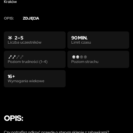
Kraków
OPIS:
ZDJĘCIA
2 – 5
90 MIN.
Limit czasu
Liczba uczestników
Poziom trudności (1-4)
Poziom strachu
16+
Wymagania wiekowe
OPIS:
Czy potrafisz odkryć prawdę o starym sklepie z zabawkami?