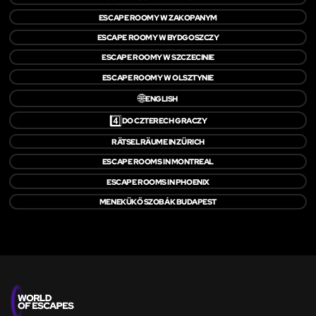
ESCAPE ROOMY W ZAKOPANYM
ESCAPE ROOMY W BYDGOSZCZY
ESCAPE ROOMY W SZCZECINIE
ESCAPE ROOMY W OLSZTYNIE
🌐
ENGLISH
4️⃣
DO CZTERECH GRACZY
RÄTSELRÄUME IN ZÜRICH
ESCAPE ROOMS IN MONTREAL
ESCAPE ROOMS IN PHOENIX
MENEKÜKŐ SZOBÁK BUDAPEST