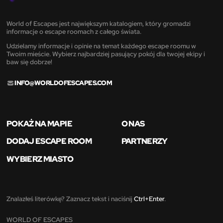
World of Escapes jest największym katalogiem, który gromadzi
informacje o escape roomach z całego świata.
Udzielamy informacje i opinie na temat każdego escape roomu w
Twoim mieście. Wybierz najbardziej pasujący pokój dla twojej ekipy i
baw się dobrze!
INFO@WORLDOFESCAPES.COM
POKAŻ NA MAPIE
O NAS
DODAJ ESCAPE ROOM
PARTNERZY
WYBIERZ MIASTO
Znalazłeś literówkę? Zaznacz tekst i naciśnij
Ctrl+Enter
.
WORLD OF ESCAPES