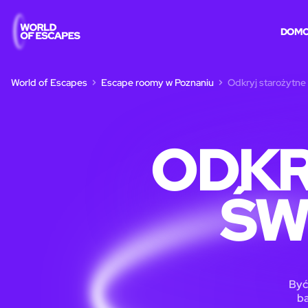
DOM
World of Escapes
Escape roomy w Poznaniu
Odkryj starożytne
ODKR
ŚW
Być
ba