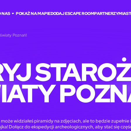
O NAS
POKAŻ NA MAPIE
DODAJ ESCAPE ROOM
PARTNERZY
MIAST
 światy Poznań!
YJ STARO
IATY POZN
 może widziałeś piramidy na zdjęciach, ale to będzie zupełnie 
jka! Dołącz do ekspedycji archeologicznych, aby stać się częś