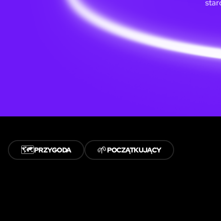
star
🗺️
🌱
PRZYGODA
POCZĄTKUJĄCY