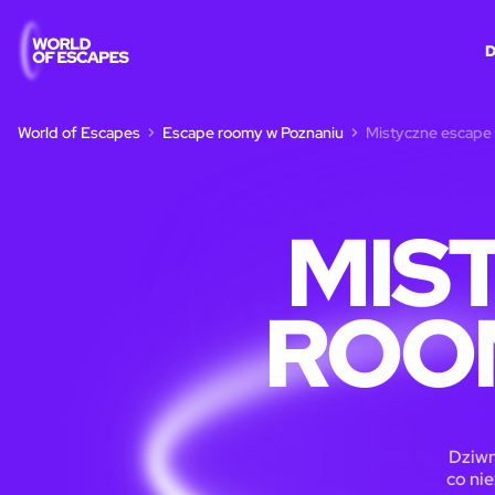
World of Escapes
Escape roomy w Poznaniu
Mistyczne escape
MIS
ROO
Dziwn
co ni