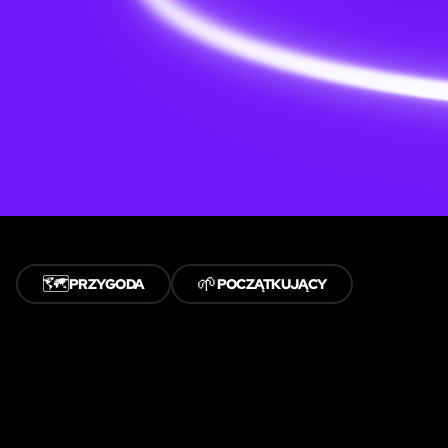
🗺️
🌱
PRZYGODA
POCZĄTKUJĄCY