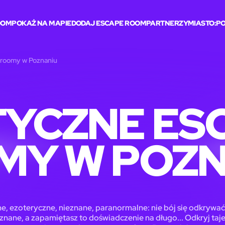
DOM
POKAŻ NA MAPIE
DODAJ ESCAPE ROOM
PARTNERZY
MIASTO:
P
 roomy w Poznaniu
TYCZNE ES
MY W POZN
e, ezoteryczne, nieznane, paranormalne: nie bój się odkrywać
eznane, a zapamiętasz to doświadczenie na długo... Odkryj taj