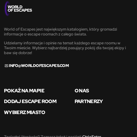
World of Escapes jest największym katalogiem, który gromadzi
informacje o escape roomach z całego świata.
Udzielamy informacje i opinie na temat każdego escape roomu w
Twoim mieście. Wybierz najbardziej pasujący pokój dla twojej ekipy i
baw się dobrze!
INFO@WORLDOFESCAPES.COM
POKAŻ NA MAPIE
O NAS
DODAJ ESCAPE ROOM
PARTNERZY
WYBIERZ MIASTO
Znalazłeś literówkę? Zaznacz tekst i naciśnij
Ctrl+Enter
.