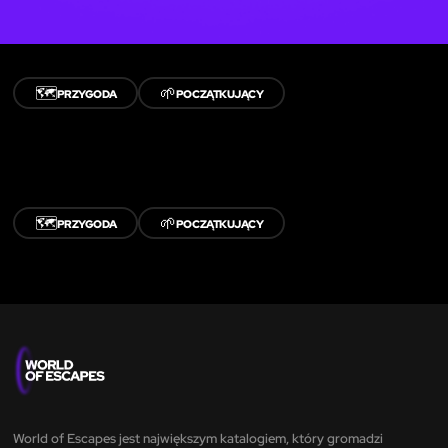
🗺️
🌱
PRZYGODA
POCZĄTKUJĄCY
🗺️
🌱
PRZYGODA
POCZĄTKUJĄCY
World of Escapes jest największym katalogiem, który gromadzi