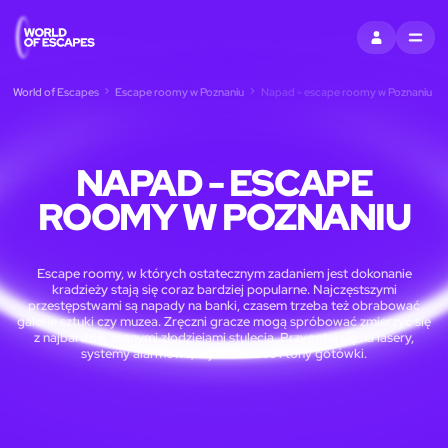
ZALOGUJ SIĘ
MENU
World of Escapes
Escape roomy w Poznaniu
Napad - escape roomy w Poznaniu
NAPAD - ESCAPE
ROOMY W POZNANIU
Escape roomy, w których ostatecznym zadaniem jest dokonanie
kradzieży stają się coraz bardziej popularne. Najczęstszymi
przestępstwami są napady na banki, czasem trzeba też obrabować
galerie sztuki czy muzea. Zręczni gracze mogą spróbować zmierzyć się
z najbardziej znanymi złodziejami stulecia. Przygotuj się na lasery,
systemy alarmowe, tajne skarbce i tony gotówki.