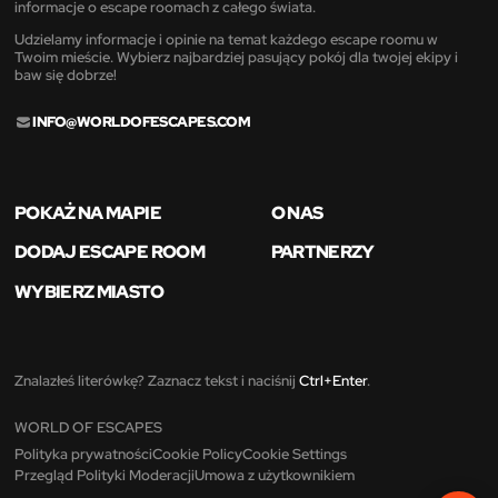
informacje o escape roomach z całego świata.
Udzielamy informacje i opinie na temat każdego escape roomu w
Twoim mieście. Wybierz najbardziej pasujący pokój dla twojej ekipy i
baw się dobrze!
INFO@WORLDOFESCAPES.COM
POKAŻ NA MAPIE
O NAS
DODAJ ESCAPE ROOM
PARTNERZY
WYBIERZ MIASTO
Znalazłeś literówkę? Zaznacz tekst i naciśnij
Ctrl+Enter
.
WORLD OF ESCAPES
Polityka prywatności
Cookie Policy
Cookie Settings
Przegląd Polityki Moderacji
Umowa z użytkownikiem