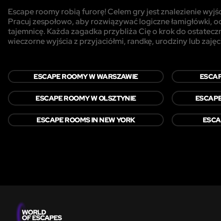
Escape roomy robią furorę! Celem gry jest znalezienie wyjś
Pracuj zespołowo, aby rozwiązywać logiczne łamigłówki, od
tajemnicę. Każda zagadka przybliża Cię o krok do ostateczn
wieczorne wyjścia z przyjaciółmi, randkę, urodziny lub zajęc
ESCAPE ROOMY W WARSZAWIE
ESCA
ESCAPE ROOMY W OLSZTYNIE
ESCAP
ESCAPE ROOMS IN NEW YORK
ESCA