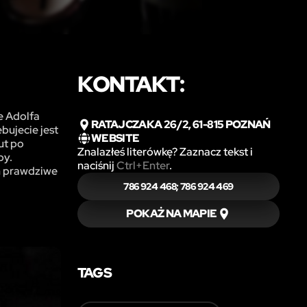
KONTAKT:
e Adolfa
RATAJCZAKA 26/2, 61-815 POZNAŃ
bujecie jest
WEBSITE
ut po
Znalazłeś literówkę? Zaznacz tekst i
by.
naciśnij
Ctrl+Enter
.
ch prawdziwe
786 924 468; 786 924 469
POKAŻ NA MAPIE
TAGS