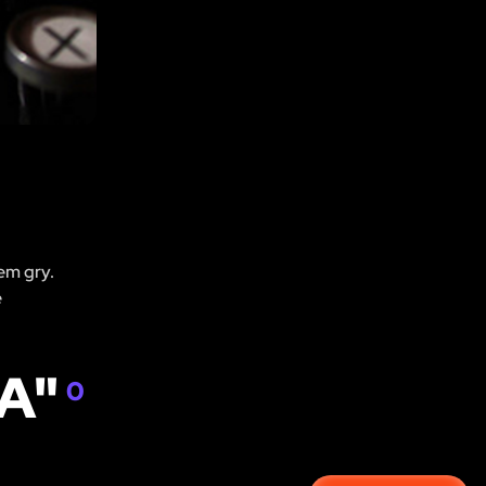
em gry.
e
IA"
0