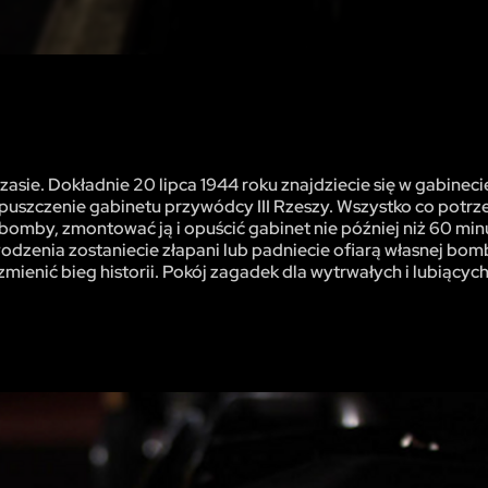
zasie. Dokładnie 20 lipca 1944 roku znajdziecie się w gabineci
puszczenie gabinetu przywódcy III Rzeszy. Wszystko co potrze
bomby, zmontować ją i opuścić gabinet nie później niż 60 min
wodzenia zostaniecie złapani lub padniecie ofiarą własnej bom
 zmienić bieg historii. Pokój zagadek dla wytrwałych i lubiący