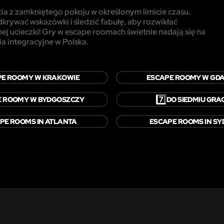
cia z zamkniętego pokoju w określonym limicie czasu.
krywać wskazówki i śledzić fabułę, aby rozwikłać
ej ucieczki! Gry w escape roomach świetnie nadają się na
ia integracyjne w Polska.
PE ROOMY W KRAKOWIE
ESCAPE ROOMY W GD
7️⃣
E ROOMY W BYDGOSZCZY
DO SIEDMIU GRA
PE ROOMS IN ATLANTA
ESCAPE ROOMS IN S