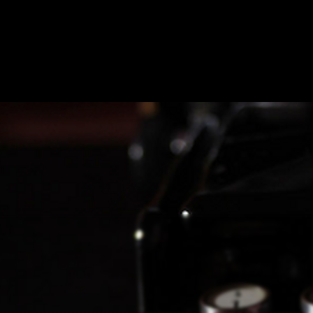
O NAS
POKAŻ NA MAPIE
DODAJ ESCAPE ROOM
PARTNERZY
MIAST