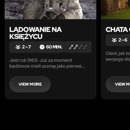
LĄDOWANIE NA
CHATA
KSIĘŻYCU
2 – 6
2 – 7
60 MIN.
Osioł, jak t
swojego dom
Jest rok 1969. Już za moment
pomóc mu j
będziecie mieli szansę jako pierwsi
zostały w t
stanąć na Księżycu. Waszym celem jest
Smoczyca n
dokonanie wielkiego kroku dla
wróci za g
ludzkości – cały świat na Was patrzy.
VIEW MORE
VIEW 
Ale to nie będzie takie proste.