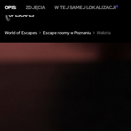
OPIS:
ZDJĘCIA
W TEJ SAMEJ LOKALIZACJI
9
DOM
World of Escapes
Escape roomy w Poznaniu
Walkiria