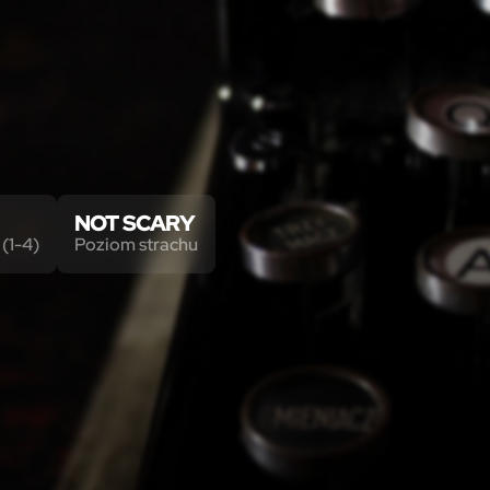
NOT SCARY
(1-4)
Poziom strachu