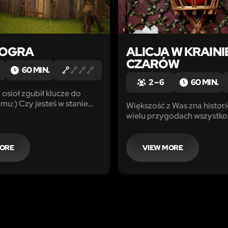
 OGRA
ALICJA W KRAINI
CZARÓW
60 MIN.
2 – 6
60 MIN.
o osioł zgubił klucze do
u:) Czy jesteś w stanie
Większość z Was zna historię
e odnaleźć? A może
wielu przygodach wszystko
ytułowej Chacie Ogra?
się dobrze. Ale czy Wy też
ie będzie zadowolona jak
poradzilibyście sobie w Kra
odzinę…
Czarów? Czy uda Wam się 
MORE
VIEW MORE
siły z Królikiem i innymi m
Krainy?