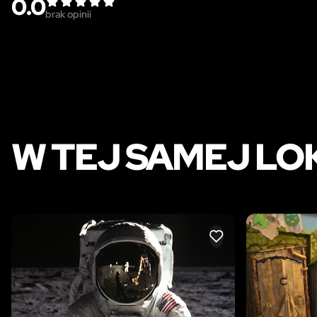
0.0
brak opinii
W TEJ SAMEJ LO
LIKE