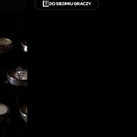
7️⃣
DO SIEDMIU GRACZY