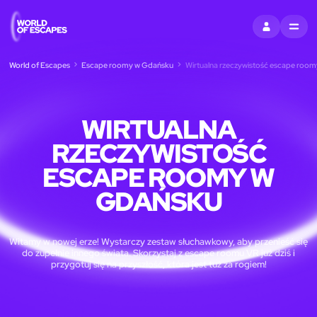
ZALOGUJ SIĘ
MENU
World of Escapes
Escape roomy w Gdańsku
Wirtualna rzeczywistość escape roo
WIRTUALNA
RZECZYWISTOŚĆ
ESCAPE ROOMY W
GDAŃSKU
Witamy w nowej erze! Wystarczy zestaw słuchawkowy, aby przenieść się
do zupełnie innego świata. Skorzystaj z escape roomu VR już dziś i
przygotuj się na przyszłość, która jest tuż za rogiem!