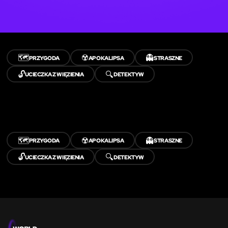
🗺️
☢️
👻
PRZYGODA
APOKALIPSA
STRASZNE
🔓
🔍
UCIECZKA Z WIĘZIENIA
DETEKTYW
🗺️
☢️
👻
PRZYGODA
APOKALIPSA
STRASZNE
🔓
🔍
UCIECZKA Z WIĘZIENIA
DETEKTYW