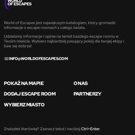
World of Escapes jest największym katalogiem, który gromadzi
informacje o escape roomach z całego świata.
Udzielamy informacje i opinie na temat każdego escape roomu w
Twoim mieście. Wybierz najbardziej pasujący pokój dla twojej ekipy i
baw się dobrze!
INFO@WORLDOFESCAPES.COM
POKAŻ NA MAPIE
O NAS
DODAJ ESCAPE ROOM
PARTNERZY
WYBIERZ MIASTO
Znalazłeś literówkę? Zaznacz tekst i naciśnij
Ctrl+Enter
.