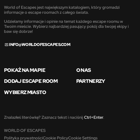
World of Escapes jest największym katalogiem, który gromadzi
informacje o escape roomach z całego świata.
Udzielamy informacje i opinie na temat każdego escape roomu w
Twoim mieście. Wybierz najbardziej pasujący pokój dla twojej ekipy i
baw się dobrze!
INFO@WORLDOFESCAPES.COM
POKAŻ NA MAPIE
O NAS
DODAJ ESCAPE ROOM
PARTNERZY
WYBIERZ MIASTO
Znalazłeś literówkę? Zaznacz tekst i naciśnij
Ctrl+Enter
.
WORLD OF ESCAPES
Polityka prywatności
Cookie Policy
Cookie Settings