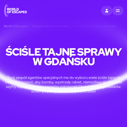
ZALOGUJ SIĘ
MENU
World of Escapes
Escape roomy w Gdańsku
Ściśle tajne sprawy w Gdańsku
ŚCIŚLE TAJNE SPRAWY
W GDAŃSKU
Twój zespół agentów specjalnych ma do wyboru wiele ściśle tajnych
misji! Nie pozwól, aby bomby, wystrzały rakiet, niemożliwe do złamania
szyfry czy rywalizujący szpiedzy odciągnęli Cię od głównego zadania:
ucieknij z pokoju przed upływem czasu!