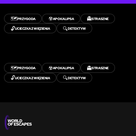
🗺️
☢️
👻
PRZYGODA
APOKALIPSA
STRASZNE
🔓
🔍
UCIECZKA Z WIĘZIENIA
DETEKTYW
🗺️
☢️
👻
PRZYGODA
APOKALIPSA
STRASZNE
🔓
🔍
UCIECZKA Z WIĘZIENIA
DETEKTYW