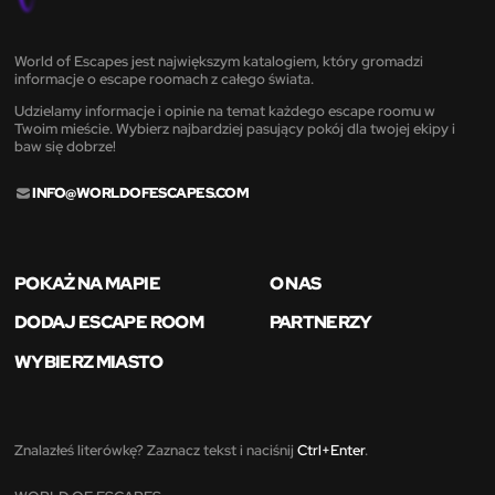
World of Escapes jest największym katalogiem, który gromadzi
informacje o escape roomach z całego świata.
Udzielamy informacje i opinie na temat każdego escape roomu w
Twoim mieście. Wybierz najbardziej pasujący pokój dla twojej ekipy i
baw się dobrze!
INFO@WORLDOFESCAPES.COM
POKAŻ NA MAPIE
O NAS
DODAJ ESCAPE ROOM
PARTNERZY
WYBIERZ MIASTO
Znalazłeś literówkę? Zaznacz tekst i naciśnij
Ctrl+Enter
.