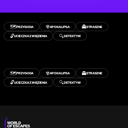
🗺️
☢️
👻
PRZYGODA
APOKALIPSA
STRASZNE
🔓
🔍
UCIECZKA Z WIĘZIENIA
DETEKTYW
🗺️
☢️
👻
PRZYGODA
APOKALIPSA
STRASZNE
🔓
🔍
UCIECZKA Z WIĘZIENIA
DETEKTYW