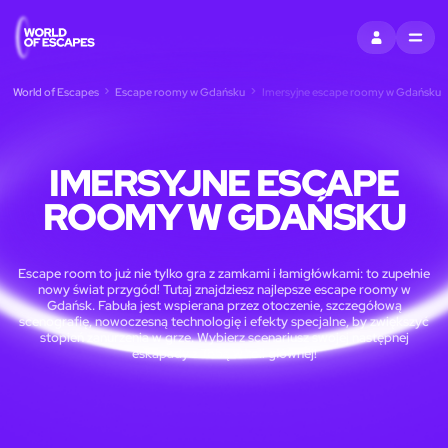
ZALOGUJ SIĘ
MENU
World of Escapes
Escape roomy w Gdańsku
Imersyjne escape roomy w Gdańsku
IMERSYJNE ESCAPE
ROOMY W GDAŃSKU
Escape room to już nie tylko gra z zamkami i łamigłówkami: to zupełnie
nowy świat przygód! Tutaj znajdziesz najlepsze escape roomy w
Gdańsk. Fabuła jest wspierana przez otoczenie, szczegółową
scenografię, nowoczesną technologię i efekty specjalne, by zwiększyć
stopień zanurzenia w grze. Wybierz scenariusz swojej następnej
eskapady z Tobą w roli głównej!