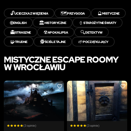
🔓
🗺️
🔮
UCIECZKA Z WIĘZIENIA
PRZYGODA
MISTYCZNE
🌐
🏛️
🏺
ENGLISH
HISTORYCZNE
STAROŻYTNE ŚWIATY
👻
☢️
🔍
STRASZNE
APOKALIPSA
DETEKTYW
🧩
🕵️
🌱
TRUDNE
ŚCIŚLE TAJNE
POCZĄTKUJĄCY
MISTYCZNE ESCAPE ROOMY
W WROCŁAWIU
LIKE
LIKE
(3 opinie)
(3 opinie)