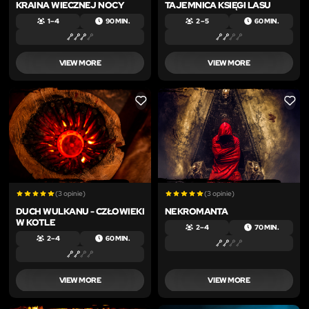
KRAINA WIECZNEJ NOCY
TAJEMNICA KSIĘGI LASU
1 – 4
90 MIN.
2 – 5
60 MIN.
VIEW MORE
VIEW MORE
LIKE
LIKE
(3 opinie)
(3 opinie)
DUCH WULKANU - CZŁOWIEKI
NEKROMANTA
W KOTLE
2 – 4
70 MIN.
2 – 4
60 MIN.
VIEW MORE
VIEW MORE