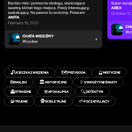
Bardzo mila i pomocna obsługa, stwarzająca
Super escap
świetny klimat tego miejsca. Pokój Interesujący,
AREK
zaskakujący. Na pewno tu wrócimy. Polecam
October 13
ANITA
February 19, 2021
CH
Wr
CHATA WIEDŹMY
Wrocław
🔓
🗺️
🔮
UCIECZKA Z WIĘZIENIA
PRZYGODA
MISTYCZNE
🌐
🏛️
🏺
ENGLISH
HISTORYCZNE
STAROŻYTNE ŚWIATY
👻
☢️
🔍
STRASZNE
APOKALIPSA
DETEKTYW
🧩
🕵️
🌱
TRUDNE
ŚCIŚLE TAJNE
POCZĄTKUJĄCY