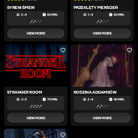
SYRENI ŚPIEW
PRZEKLĘTY PIERŚCIEŃ
2 – 4
60 MIN.
1 – 4
60 MIN.
VIEW MORE
VIEW MORE
LIKE
LIKE
STRANGER ROOM
RODZINA ADDAMSÓW
2 – 5
70 MIN.
2 – 4
90 MIN.
VIEW MORE
VIEW MORE
LIKE