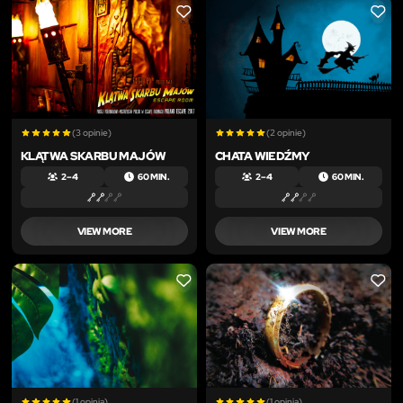
LIKE
LIKE
(3 opinie)
(2 opinie)
KLĄTWA SKARBU MAJÓW
CHATA WIEDŹMY
2 – 4
60 MIN.
2 – 4
60 MIN.
VIEW MORE
VIEW MORE
LIKE
LIKE
(1 opinia)
(1 opinia)