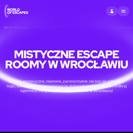
ZALOGUJ SIĘ
MENU
World of Escapes
Escape roomy w Wrocławiu
Mistyczne escape roomy w Wrocław
MISTYCZNE ESCAPE
ROOMY W WROCŁAWIU
Dziwne, ezoteryczne, nieznane, paranormalne: nie bój się odkrywać
tego, co nieznane, a zapamiętasz to doświadczenie na długo... Odkryj
tajemnice mistycznych escape roomów w Wrocławiu!