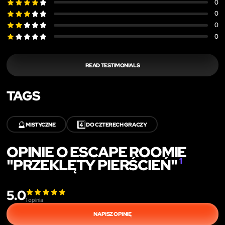
0
0
0
0
READ TESTIMONIALS
TAGS
🔮
4️⃣
MISTYCZNE
DO CZTERECH GRACZY
OPINIE O ESCAPE ROOMIE
"PRZEKLĘTY PIERŚCIEŃ"
1
5.0
1
opinia
NAPISZ OPINIĘ