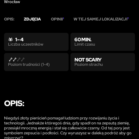
Wrocław
OPIS:
ZDJĘCIA
OPINII
W TEJ SAMEJ LOKALIZACJI
1
7
1 – 4
60 MIN.
Limit czasu
Liczba uczestników
NOT SCARY
Poziom strachu
Poziom trudności (1-4)
OPIS:
Niegdyś złoty pierścień pomagał ludziom przy rozwijaniu życia i
technologii. Jednakże któregoś dnia, gdy spadł on na zepsutą ziemię,
przesiąkł mroczną energią i stał się całkowicie czarny. Od tej pory jest
symbolem zepsucia i podłości. Czy wyruszysz w daleką podróż aby go
zniszczyć?