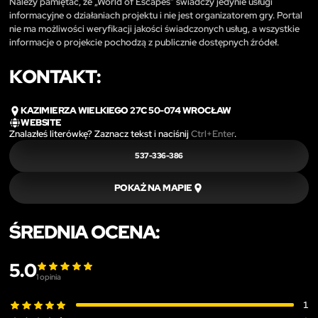
Należy pamiętać, że „World of Escapes” świadczy jedynie usługi
informacyjne o działaniach projektu i nie jest organizatorem gry. Portal
nie ma możliwości weryfikacji jakości świadczonych usług, a wszystkie
informacje o projekcie pochodzą z publicznie dostępnych źródeł.
KONTAKT:
KAZIMIERZA WIELKIEGO 27C 50-074 WROCŁAW
WEBSITE
Znalazłeś literówkę? Zaznacz tekst i naciśnij
Ctrl+Enter
.
537-336-386
POKAŻ NA MAPIE
ŚREDNIA OCENA:
5.0
1
opinia
1