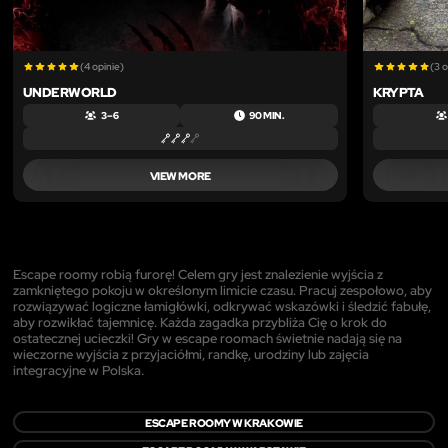
(4 opinie)
(3 o
UNDERWORLD
KRYPTA
3 – 6
90 MIN.
VIEW MORE
Escape roomy robią furorę! Celem gry jest znalezienie wyjścia z
zamkniętego pokoju w określonym limicie czasu. Pracuj zespołowo, aby
rozwiązywać logiczne łamigłówki, odkrywać wskazówki i śledzić fabułę,
aby rozwikłać tajemnicę. Każda zagadka przybliża Cię o krok do
ostatecznej ucieczki! Gry w escape roomach świetnie nadają się na
wieczorne wyjścia z przyjaciółmi, randkę, urodziny lub zajęcia
integracyjne w Polska.
ESCAPE ROOMY W KRAKOWIE