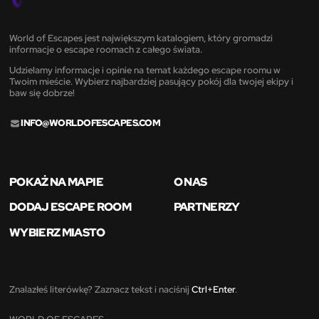
World of Escapes jest największym katalogiem, który gromadzi
informacje o escape roomach z całego świata.
Udzielamy informacje i opinie na temat każdego escape roomu w
Twoim mieście. Wybierz najbardziej pasujący pokój dla twojej ekipy i
baw się dobrze!
INFO@WORLDOFESCAPES.COM
POKAŻ NA MAPIE
O NAS
DODAJ ESCAPE ROOM
PARTNERZY
WYBIERZ MIASTO
Znalazłeś literówkę? Zaznacz tekst i naciśnij
Ctrl+Enter
.