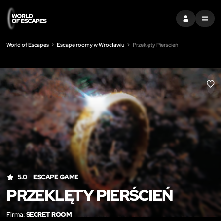
ZALOGUJ SIĘ
MENU
World of Escapes
Escape roomy w Wrocławiu
Przeklęty Pierścień
LIK
5.0
ESCAPE GAME
PRZEKLĘTY PIERŚCIEŃ
Firma:
SECRET ROOM