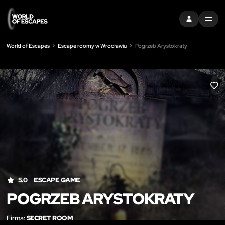
ZALOGUJ SIĘ
MENU
World of Escapes
Escape roomy w Wrocławiu
Pogrzeb Arystokraty
LIK
5.0
ESCAPE GAME
POGRZEB ARYSTOKRATY
Firma:
SECRET ROOM