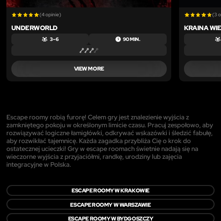
(4 opinie)
(3 o
UNDERWORLD
KRAINA WI
3 – 6
90 MIN.
VIEW MORE
Escape roomy robią furorę! Celem gry jest znalezienie wyjścia z
zamkniętego pokoju w określonym limicie czasu. Pracuj zespołowo, aby
rozwiązywać logiczne łamigłówki, odkrywać wskazówki i śledzić fabułę,
aby rozwikłać tajemnicę. Każda zagadka przybliża Cię o krok do
ostatecznej ucieczki! Gry w escape roomach świetnie nadają się na
wieczorne wyjścia z przyjaciółmi, randkę, urodziny lub zajęcia
integracyjne w Polska.
ESCAPE ROOMY W KRAKOWIE
ESCAPE ROOMY W WARSZAWIE
ESCAPE ROOMY W BYDGOSZCZY