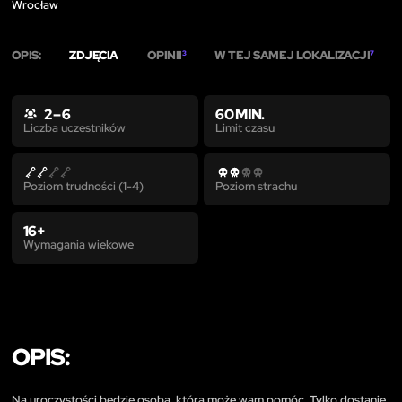
Wrocław
OPIS:
ZDJĘCIA
OPINII
W TEJ SAMEJ LOKALIZACJI
3
7
2 – 6
60 MIN.
Limit czasu
Liczba uczestników
Poziom trudności (1-4)
Poziom strachu
16+
Wymagania wiekowe
OPIS:
Na uroczystości będzie osoba, która może wam pomóc. Tylko dostanie