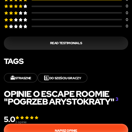
0
0
0
0
READ TESTIMONIALS
TAGS
👻
6️⃣
STRASZNE
DO SZEŚCIU GRACZY
OPINIE O ESCAPE ROOMIE
"POGRZEB ARYSTOKRATY"
3
5.0
3
opinie
NAPISZ OPINIĘ