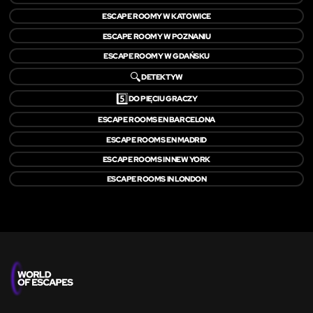
ESCAPE ROOMY W KATOWICE
ESCAPE ROOMY W POZNANIU
ESCAPE ROOMY W GDAŃSKU
🔍
DETEKTYW
5️⃣
DO PIĘCIU GRACZY
ESCAPE ROOMS EN BARCELONA
ESCAPE ROOMS EN MADRID
ESCAPE ROOMS IN NEW YORK
ESCAPE ROOMS IN LONDON