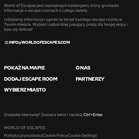
World of Escapes jest największym katalogiem, który gromadzi
informacje o escape roomach z całego świata.
Udzielamy informacje i opinie na temat każdego escape roomu w
Twoim mieście. Wybierz najbardziej pasujący pokój dla twojej ekipy i
baw się dobrze!
INFO@WORLDOFESCAPES.COM
POKAŻ NA MAPIE
O NAS
DODAJ ESCAPE ROOM
PARTNERZY
WYBIERZ MIASTO
Znalazłeś literówkę? Zaznacz tekst i naciśnij
Ctrl+Enter
.
WORLD OF ESCAPES
Polityka prywatności
Cookie Policy
Cookie Settings