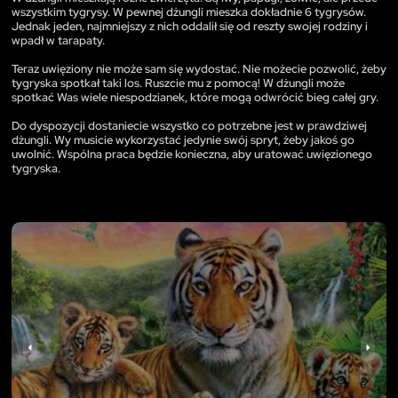
wszystkim tygrysy. W pewnej dżungli mieszka dokładnie 6 tygrysów.
Jednak jeden, najmniejszy z nich oddalił się od reszty swojej rodziny i
wpadł w tarapaty.
Teraz uwięziony nie może sam się wydostać. Nie możecie pozwolić, żeby
tygryska spotkał taki los. Ruszcie mu z pomocą! W dżungli może
spotkać Was wiele niespodzianek, które mogą odwrócić bieg całej gry.
Do dyspozycji dostaniecie wszystko co potrzebne jest w prawdziwej
dżungli. Wy musicie wykorzystać jedynie swój spryt, żeby jakoś go
uwolnić. Wspólna praca będzie konieczna, aby uratować uwięzionego
tygryska.