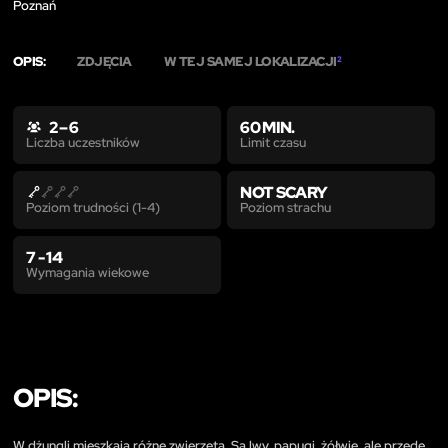
Poznań
OPIS:
ZDJĘCIA
W TEJ SAMEJ LOKALIZACJI
2
2 – 6
60 MIN.
Limit czasu
Liczba uczestników
NOT SCARY
Poziom strachu
Poziom trudności (1-4)
7 - 14
Wymagania wiekowe
OPIS:
W dżungli mieszkają różne zwierzęta. Są lwy, papugi, żółwie, ale przede