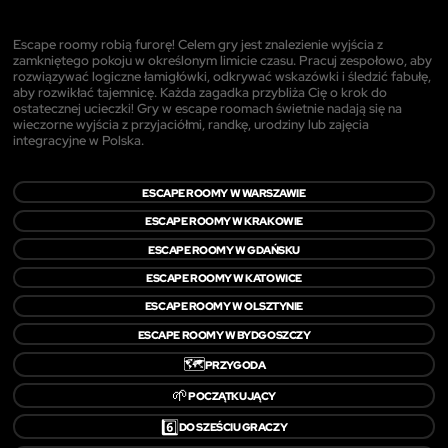
Escape roomy robią furorę! Celem gry jest znalezienie wyjścia z
zamkniętego pokoju w określonym limicie czasu. Pracuj zespołowo, aby
rozwiązywać logiczne łamigłówki, odkrywać wskazówki i śledzić fabułę,
aby rozwikłać tajemnicę. Każda zagadka przybliża Cię o krok do
ostatecznej ucieczki! Gry w escape roomach świetnie nadają się na
wieczorne wyjścia z przyjaciółmi, randkę, urodziny lub zajęcia
integracyjne w Polska.
ESCAPE ROOMY W WARSZAWIE
ESCAPE ROOMY W KRAKOWIE
ESCAPE ROOMY W GDAŃSKU
ESCAPE ROOMY W KATOWICE
ESCAPE ROOMY W OLSZTYNIE
ESCAPE ROOMY W BYDGOSZCZY
🗺️
PRZYGODA
🌱
POCZĄTKUJĄCY
6️⃣
DO SZEŚCIU GRACZY