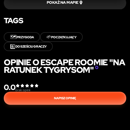
POKAŻ NA MAPIE
TAGS
🗺️
🌱
PRZYGODA
POCZĄTKUJĄCY
6️⃣
DO SZEŚCIU GRACZY
OPINIE O ESCAPE ROOMIE "NA
RATUNEK TYGRYSOM"
0
0.0
brak opinii
NAPISZ OPINIĘ