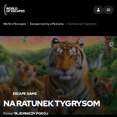
ZALOGUJ SIĘ
MENU
World of Escapes
Escape roomy w Poznaniu
Na Ratunek Tygrysom
LIK
ESCAPE GAME
NA RATUNEK TYGRYSOM
Firma:
TAJEMNICZY POKÓJ