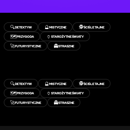
🔍
🔮
🕵️
DETEKTYW
MISTYCZNE
ŚCIŚLE TAJNE
🗺️
🏺
PRZYGODA
STAROŻYTNE ŚWIATY
🚀
👻
FUTURYSTYCZNE
STRASZNE
🔍
🔮
🕵️
DETEKTYW
MISTYCZNE
ŚCIŚLE TAJNE
🗺️
🏺
PRZYGODA
STAROŻYTNE ŚWIATY
🚀
👻
FUTURYSTYCZNE
STRASZNE