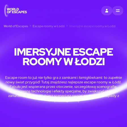
ZALOGUJ SIĘ
MENU
World of Escapes
Escape roomy w Łodzi
Imersyjne escape roomy w Łodzi
IMERSYJNE ESCAPE
ROOMY W ŁODZI
Escape room to już nie tylko gra z zamkami i łamigłówkami: to zupełnie
nowy świat przygód! Tutaj znajdziesz najlepsze escape roomy w Łódź.
Fabuła jest wspierana przez otoczenie, szczegółową scenografię,
nowoczesną technologię i efekty specjalne, by zwiększyć stopień
zanurzenia w grze. Wybierz scenariusz swojej następnej eskapady z
Tobą w roli głównej!