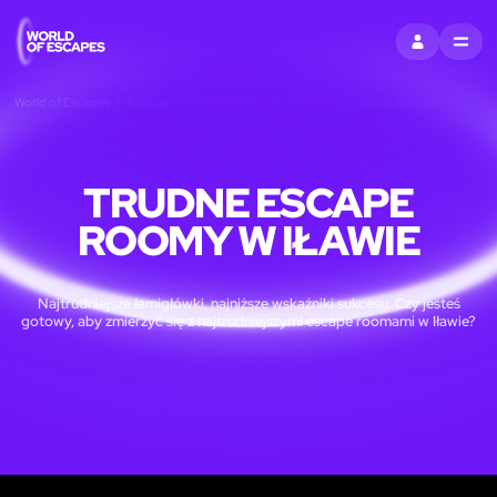
ZALOGUJ SIĘ
MENU
World of Escapes
Escape roomy w Iławie
Trudne escape roomy w Iławie
TRUDNE ESCAPE
ROOMY W IŁAWIE
Najtrudniejsze łamigłówki, najniższe wskaźniki sukcesu. Czy jesteś
gotowy, aby zmierzyć się z najtrudniejszymi escape roomami w Iławie?