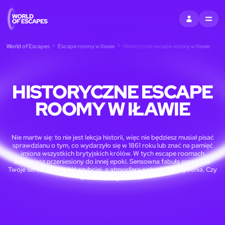
ZALOGUJ SIĘ
MENU
World of Escapes
Escape roomy w Iławie
Historyczne escape roomy w Iławie
HISTORYCZNE ESCAPE
ROOMY W IŁAWIE
Nie martw się: to nie jest lekcja historii, więc nie będziesz musiał pisać
sprawdzianu o tym, co wydarzyło się w 1861 roku lub znać na pamięć
imiona wszystkich brytyjskich królów. W tych escape roomach
zostaniesz przeniesiony do innej epoki. Sensowna fabuła sprawi, że
Twoje serce zacznie bić szybciej, a atmosfera pobudzi do myślenia. Czy
zmienisz bieg historii?