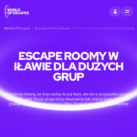
ZALOGUJ SIĘ
MENU
World of Escapes
Escape roomy w Iławie
Escape roomy w Iławie dla dużych grup
ESCAPE ROOMY W
IŁAWIE DLA DUŻYCH
GRUP
Niektórzy mówią, że trzy osoby to już tłum, ale nie w przypadku escape
roomów! Jeśli Twoja grupa liczy dwanaście lub więcej osób, poniższe
pokoje są gotowe na przyjęcie Was. Doskonałe na firmową imprezę
integracyjną.