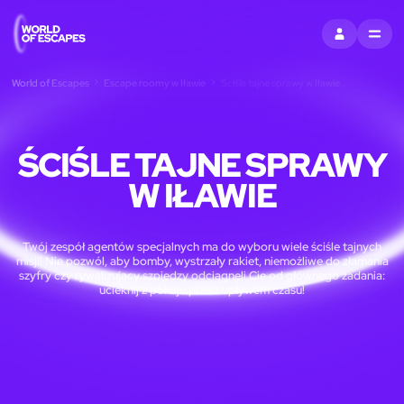
ZALOGUJ SIĘ
MENU
World of Escapes
Escape roomy w Iławie
Ściśle tajne sprawy w Iławie
ŚCIŚLE TAJNE SPRAWY
W IŁAWIE
Twój zespół agentów specjalnych ma do wyboru wiele ściśle tajnych
misji! Nie pozwól, aby bomby, wystrzały rakiet, niemożliwe do złamania
szyfry czy rywalizujący szpiedzy odciągnęli Cię od głównego zadania:
ucieknij z pokoju przed upływem czasu!