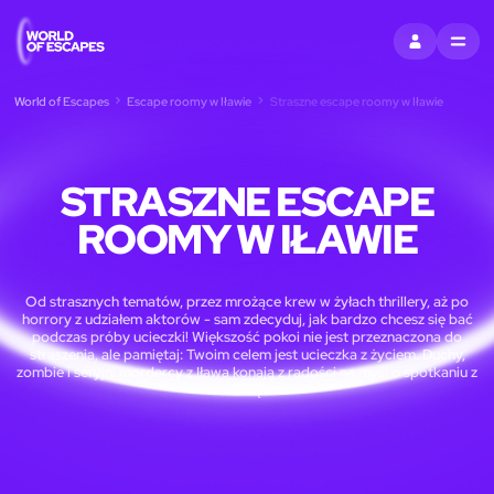
ZALOGUJ SIĘ
MENU
World of Escapes
Escape roomy w Iławie
Straszne escape roomy w Iławie
STRASZNE ESCAPE
ROOMY W IŁAWIE
Od strasznych tematów, przez mrożące krew w żyłach thrillery, aż po
horrory z udziałem aktorów - sam zdecyduj, jak bardzo chcesz się bać
podczas próby ucieczki! Większość pokoi nie jest przeznaczona do
straszenia, ale pamiętaj: Twoim celem jest ucieczka z życiem. Duchy,
zombie i seryjni mordercy z Iława konają z radości na myśl o spotkaniu z
Tobą!