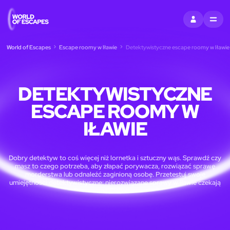
ZALOGUJ SIĘ
MENU
World of Escapes
Escape roomy w Iławie
Detektywistyczne escape roomy w Iławie
DETEKTYWISTYCZNE
ESCAPE ROOMY W
IŁAWIE
Dobry detektyw to coś więcej niż lornetka i sztuczny wąs. Sprawdź czy
masz to czego potrzeba, aby złapać porywacza, rozwiązać sprawę
morderstwa lub odnaleźć zaginioną osobę. Przetestuj swoje
umiejętności detektywistyczne: nierozwiązane sprawy w Iławie czekają
na Ciebie!