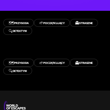
🗺️
🌱
👻
PRZYGODA
POCZĄTKUJĄCY
STRASZNE
🔍
DETEKTYW
🗺️
🌱
👻
PRZYGODA
POCZĄTKUJĄCY
STRASZNE
🔍
DETEKTYW