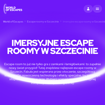
ZALOGUJ SIĘ
MENU
World of Escapes
Escape roomy w Szczecinie
Imersyjne escape roomy w Szczecini
IMERSYJNE ESCAPE
ROOMY W SZCZECINIE
Escape room to już nie tylko gra z zamkami i łamigłówkami: to zupełnie
nowy świat przygód! Tutaj znajdziesz najlepsze escape roomy w
Szczecin. Fabuła jest wspierana przez otoczenie, szczegółową
scenografię, nowoczesną technologię i efekty specjalne, by zwiększyć
stopień zanurzenia w grze. Wybierz scenariusz swojej następnej
eskapady z Tobą w roli głównej!