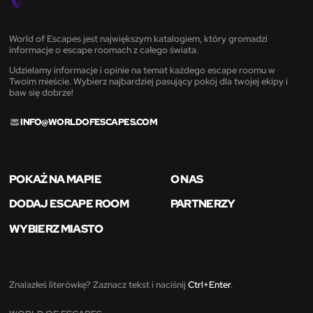
World of Escapes jest największym katalogiem, który gromadzi
informacje o escape roomach z całego świata.
Udzielamy informacje i opinie na temat każdego escape roomu w
Twoim mieście. Wybierz najbardziej pasujący pokój dla twojej ekipy i
baw się dobrze!
INFO@WORLDOFESCAPES.COM
POKAŻ NA MAPIE
O NAS
DODAJ ESCAPE ROOM
PARTNERZY
WYBIERZ MIASTO
Znalazłeś literówkę? Zaznacz tekst i naciśnij
Ctrl+Enter
.