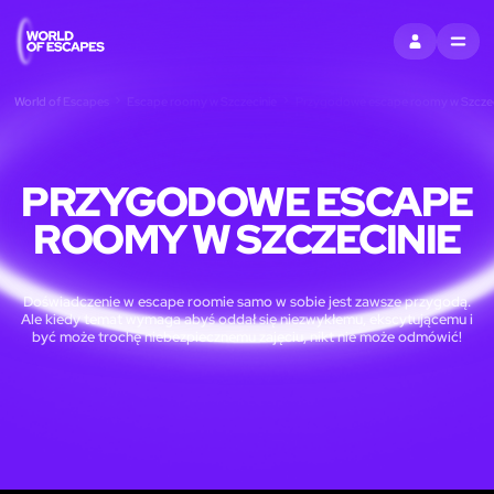
ZALOGUJ SIĘ
MENU
World of Escapes
Escape roomy w Szczecinie
Przygodowe escape roomy w Szczec
PRZYGODOWE ESCAPE
ROOMY W SZCZECINIE
Doświadczenie w escape roomie samo w sobie jest zawsze przygodą.
Ale kiedy temat wymaga abyś oddał się niezwykłemu, ekscytującemu i
być może trochę niebezpiecznemu zajęciu, nikt nie może odmówić!