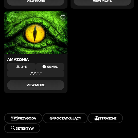
VIEW MORE
VIEW MORE
LIKE
AMAZONIA
2 – 5
60 MIN.
VIEW MORE
🗺️
🌱
👻
PRZYGODA
POCZĄTKUJĄCY
STRASZNE
🔍
DETEKTYW