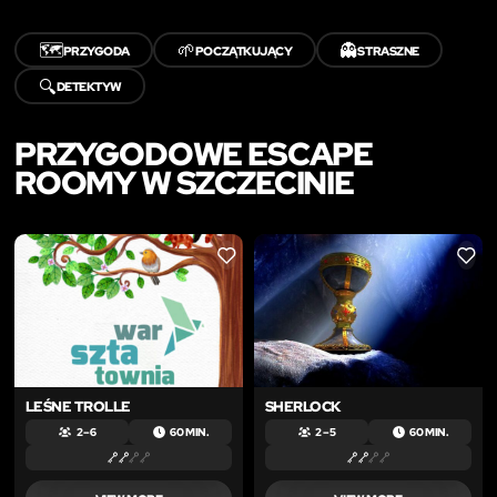
🗺️
🌱
👻
PRZYGODA
POCZĄTKUJĄCY
STRASZNE
🔍
DETEKTYW
PRZYGODOWE ESCAPE
ROOMY W SZCZECINIE
LIKE
LIKE
LEŚNE TROLLE
SHERLOCK
2 – 6
60 MIN.
2 – 5
60 MIN.