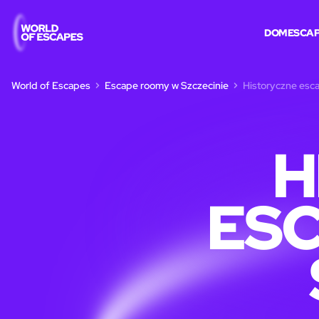
DOM
ESCA
World of Escapes
Escape roomy w Szczecinie
Historyczne esc
H
ES