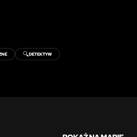
🔍
ZNE
DETEKTYW