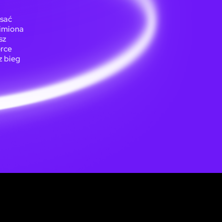
isać
 imiona
sz
erce
z bieg