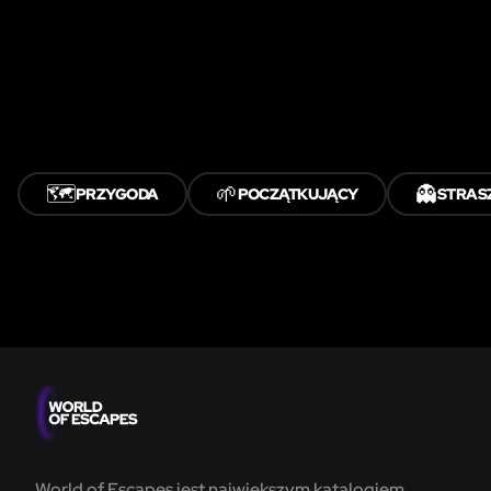
🗺️
🌱
👻
PRZYGODA
POCZĄTKUJĄCY
STRAS
World of Escapes jest największym katalogiem,