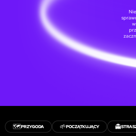
Nie
sprawd
w
prz
zaczn
🗺️
🌱
👻
PRZYGODA
POCZĄTKUJĄCY
STRAS