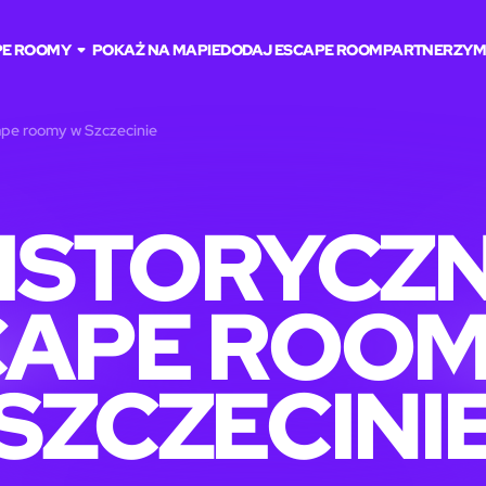
PE ROOMY
POKAŻ NA MAPIE
DODAJ ESCAPE ROOM
PARTNERZY
M
ape roomy w Szczecinie
ISTORYCZ
CAPE ROOM
SZCZECINI