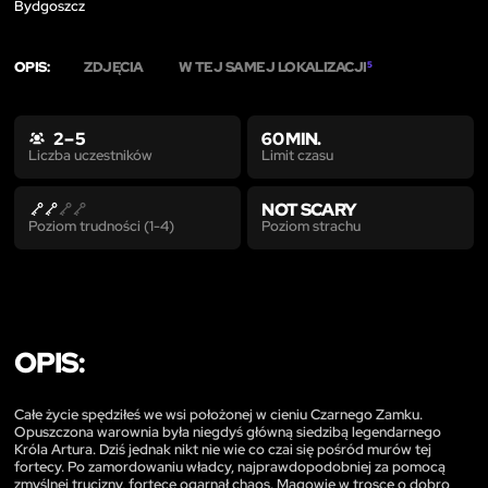
Bydgoszcz
OPIS:
ZDJĘCIA
W TEJ SAMEJ LOKALIZACJI
5
2 – 5
60 MIN.
Limit czasu
Liczba uczestników
NOT SCARY
Poziom strachu
Poziom trudności (1-4)
OPIS:
Całe życie spędziłeś we wsi położonej w cieniu Czarnego Zamku.
Opuszczona warownia była niegdyś główną siedzibą legendarnego
Króla Artura. Dziś jednak nikt nie wie co czai się pośród murów tej
fortecy. Po zamordowaniu władcy, najprawdopodobniej za pomocą
zmyślnej trucizny, fortecę ogarnął chaos. Magowie w trosce o dobro