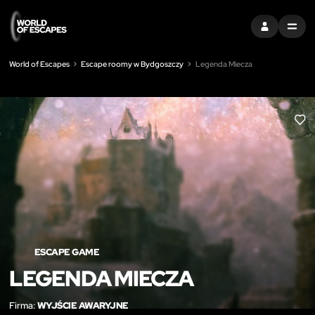
ZALOGUJ SIĘ
MENU
World of Escapes
Escape roomy w Bydgoszczy
Legenda Miecza
LIK
ESCAPE GAME
LEGENDA MIECZA
Firma:
WYJŚCIE AWARYJNE