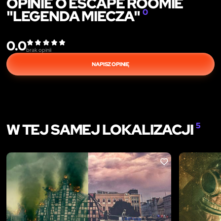
OPINIE O ESCAPE ROOMIE
"LEGENDA MIECZA"
0
0.0
brak opinii
NAPISZ OPINIĘ
W TEJ SAMEJ LOKALIZACJI
5
LIKE