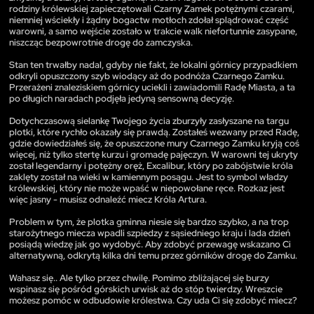
rodziny królewskiej zapieczętowali Czarny Zamek potężnymi czarami,
niemniej wściekły i żądny bogactw motłoch zdołał splądrować część
warowni, a samo wejście zostało w trakcie walk niefortunnie zasypane,
niszcząc bezpowrotnie drogę do zamczyska.
Stan ten trwałby nadal, gdyby nie fakt, że lokalni górnicy przypadkiem
odkryli opuszczony szyb wiodący aż do podnóża Czarnego Zamku.
Przerażeni znaleziskiem górnicy uciekli i zawiadomili Radę Miasta, a ta
po długich naradach podjęła jedyną sensowną decyzję.
Dotychczasową sielankę Twojego życia zburzyły zasłyszane na targu
plotki, które rychło okazały się prawdą. Zostałeś wezwany przed Radę,
gdzie dowiedziałeś się, że opuszczone mury Czarnego Zamku kryją coś
więcej, niż tylko stertę kurzu i gromadę pajęczyn. W warowni tej ukryty
został legendarny i potężny oręż, Excalibur, który po zabójstwie króla
zaklęty został na wieki w kamiennym posągu. Jest to symbol władzy
królewskiej, który nie może wpaść w niepowołane ręce. Rozkaz jest
więc jasny - musisz odnaleźć miecz Króla Artura.
Problem w tym, że plotka gminna niesie się bardzo szybko, a na trop
starożytnego miecza wpadli szpiedzy z sąsiedniego kraju i lada dzień
posiądą wiedzę jak go wydobyć. Aby zdobyć przewagę wskazano Ci
alternatywną, odkrytą kilka dni temu przez górników drogę do Zamku.
Wahasz się.. Ale tylko przez chwilę. Pomimo zbliżającej się burzy
wspinasz się pośród górskich urwisk aż do stóp twierdzy. Wreszcie
możesz pomóc w odbudowie królestwa. Czy uda Ci się zdobyć miecz?