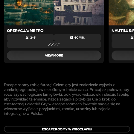
OPERACJA: METRO
NAUTILUS:
2 – 5
60 MIN.
VIEW MORE
Escape roomy robią furorę! Celem gry jest znalezienie wyjścia z
zamkniętego pokoju w określonym limicie czasu. Pracuj zespołowo, aby
rozwiązywać logiczne łamigłówki, odkrywać wskazówki i śledzić fabułę,
aby rozwikłać tajemnicę. Każda zagadka przybliża Cię o krok do
ostatecznej ucieczki! Gry w escape roomach świetnie nadają się na
wieczorne wyjścia z przyjaciółmi, randkę, urodziny lub zajęcia
integracyjne w Polska.
ESCAPE ROOMY W WROCŁAWIU