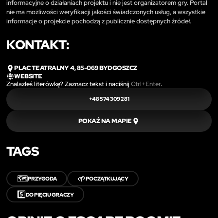
informacyjne o działaniach projektu i nie jest organizatorem gry. Portal
nie ma możliwości weryfikacji jakości świadczonych usług, a wszystkie
informacje o projekcie pochodzą z publicznie dostępnych źródeł.
KONTAKT:
PLAC TEATRALNY 4, 85-069 BYDGOSZCZ
WEBSITE
Znalazłeś literówkę? Zaznacz tekst i naciśnij
Ctrl+Enter
.
+48 574 309 281
POKAŻ NA MAPIE
TAGS
🗺️
🌱
PRZYGODA
POCZĄTKUJĄCY
5️⃣
DO PIĘCIU GRACZY