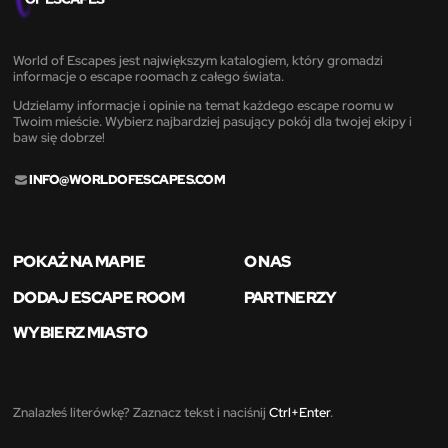
World of Escapes jest największym katalogiem, który gromadzi
informacje o escape roomach z całego świata.
Udzielamy informacje i opinie na temat każdego escape roomu w
Twoim mieście. Wybierz najbardziej pasujący pokój dla twojej ekipy i
baw się dobrze!
INFO@WORLDOFESCAPES.COM
POKAŻ NA MAPIE
O NAS
DODAJ ESCAPE ROOM
PARTNERZY
WYBIERZ MIASTO
Znalazłeś literówkę? Zaznacz tekst i naciśnij
Ctrl+Enter
.