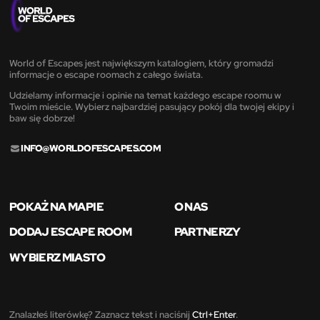
World of Escapes jest największym katalogiem, który gromadzi
informacje o escape roomach z całego świata.
Udzielamy informacje i opinie na temat każdego escape roomu w
Twoim mieście. Wybierz najbardziej pasujący pokój dla twojej ekipy i
baw się dobrze!
INFO@WORLDOFESCAPES.COM
POKAŻ NA MAPIE
O NAS
DODAJ ESCAPE ROOM
PARTNERZY
WYBIERZ MIASTO
Znalazłeś literówkę? Zaznacz tekst i naciśnij
Ctrl+Enter
.