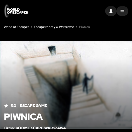
ZALOGUJ SIĘ
MENU
World of Escapes
Escape roomy w Warszawie
Piwnica
LIK
5.0
ESCAPE GAME
PIWNICA
Firma:
ROOM ESCAPE WARSZAWA