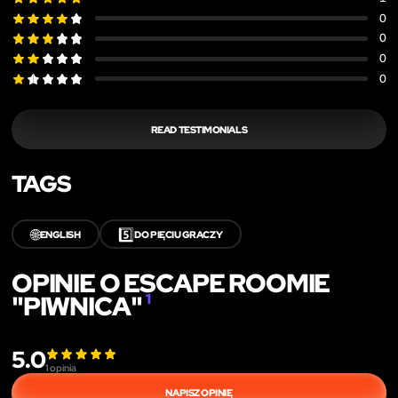
0
0
0
0
READ TESTIMONIALS
TAGS
🌐
5️⃣
ENGLISH
DO PIĘCIU GRACZY
OPINIE O ESCAPE ROOMIE
"PIWNICA"
1
5.0
1
opinia
NAPISZ OPINIĘ