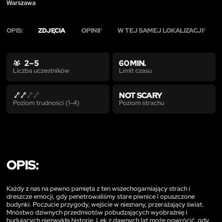
Warszawa
OPIS:
ZDJĘCIA
OPINII
W TEJ SAMEJ LOKALIZACJI
1
2
2 – 5
60 MIN.
Limit czasu
Liczba uczestników
NOT SCARY
Poziom strachu
Poziom trudności (1-4)
OPIS:
Każdy z nas na pewno pamięta z ten wszechogarniający strach i
dreszcze emocji, gdy penetrowaliśmy stare piwnice i opuszczone
budynki. Poczucie przygody, wejście w nieznany, przerażający świat.
Mnóstwo dziwnych przedmiotów pobudzających wyobraźnię i
budujących niezwykła historię. Lęk z dawnych lat może powrócić, gdy