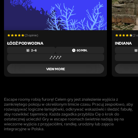
(3 opinie)
(2 o
ŁÓDŹ PODWODNA
INDIANA
2 – 6
60 MIN.
VIEW MORE
Escape roomy robią furorę! Celem gry jest znalezienie wyjścia z
zamkniętego pokoju w określonym limicie czasu. Pracuj zespołowo, aby
rozwiązywać logiczne łamigłówki, odkrywać wskazówki i śledzić fabułę,
aby rozwikłać tajemnicę. Każda zagadka przybliża Cię o krok do
ostatecznej ucieczki! Gry w escape roomach świetnie nadają się na
wieczorne wyjścia z przyjaciółmi, randkę, urodziny lub zajęcia
integracyjne w Polska.