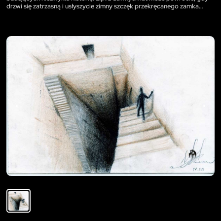
drzwi się zatrzasną i usłyszycie zimny szczęk przekręcanego zamka…