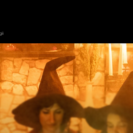
NAS
POKAŻ NA MAPIE
DODAJ ESCAPE ROOM
PARTNERZY
MIASTO
ii