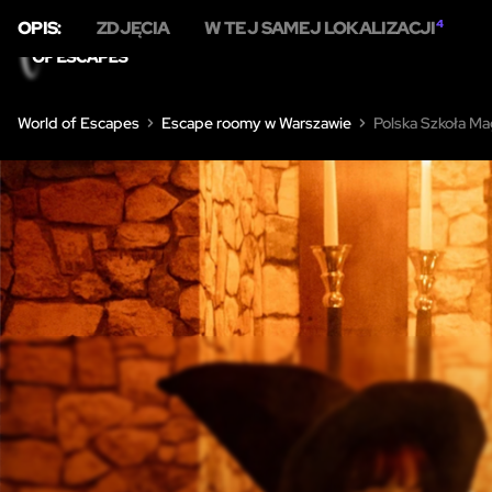
OPIS:
ZDJĘCIA
W TEJ SAMEJ LOKALIZACJI
4
DOM
O 
World of Escapes
Escape roomy w Warszawie
Polska Szkoła Mag