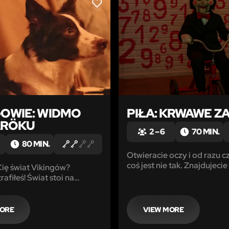
LIKE
GOWIE: WIDMO
PIŁA: KRWAWE Z
ARÖKU
2 – 6
70 MIN.
80 MIN.
Otwieracie oczy i od razu cz
coś jest nie tak. Znajdujecie
ię świat Vikingów?
pomieszczeniu, którego nie
Świat stoi na
rozpoznajecie, przedmioty 
zagłady… Widmo Ragnaroku
mieć swoje ukryte znaczeni
 Masz 80 minut, by
minut to aż tyle co macie.
rogę do wolności. Wytęż
MORE
VIEW MORE
rz drużynę i podejmij