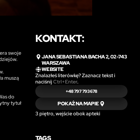
KONTAKT:
iera swoje
JANA SEBASTIANA BACHA 2, 02-743
dziejów.
WARSZAWA
WEBSITE
w.
Znalazłeś literówkę? Zaznacz tekst i
ła muszą
naciśnij
Ctrl+Enter
.
+48 797 793 678
 Was do
ytny tytuł
POKAŻ NA MAPIE
3 piętro, wejście obok apteki
TAGS