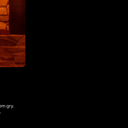
em gry.
e