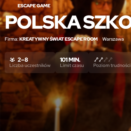
ESCAPE GAME
POLSKA SZKO
Firma:
KREATYWNY ŚWIAT ESCAPE ROOM
Warszawa
2 – 8
101 MIN.
Liczba uczestników
Limit czasu
Poziom trudności 