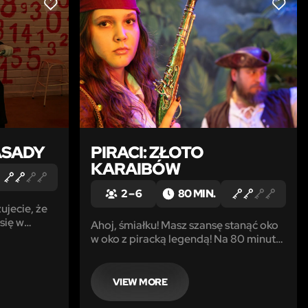
LIKE
LIKE
ASADY
PIRACI: ZŁOTO
KARAIBÓW
2 – 6
80 MIN.
ujecie, że
 się w
Ahoj, śmiałku! Masz szansę stanąć oko
w oko z piracką legendą! Na 80 minut
zdają się
przeniesiesz się na wzburzone wody
e – 70
oceanu i tajemniczą, bezludną wyspę
gdzie czeka Cię niezwykła przygoda.
VIEW MORE