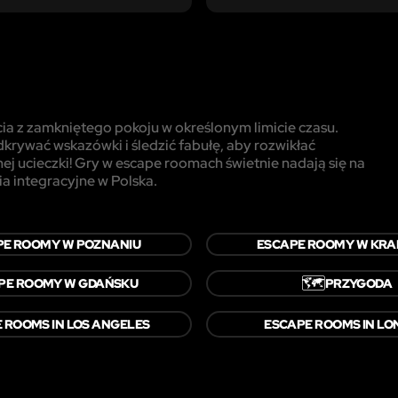
cia z zamkniętego pokoju w określonym limicie czasu.
krywać wskazówki i śledzić fabułę, aby rozwikłać
ej ucieczki! Gry w escape roomach świetnie nadają się na
ia integracyjne w Polska.
PE ROOMY W POZNANIU
ESCAPE ROOMY W KRA
🗺️
PE ROOMY W GDAŃSKU
PRZYGODA
 ROOMS IN LOS ANGELES
ESCAPE ROOMS IN L