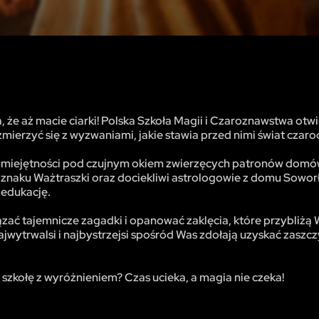
, że aż macie ciarki! Polska Szkoła Magii i Czaroznawstwa otw
erzyć się z wyzwaniami, jakie stawia przed nimi świat czaro
e umiejętności pod czujnym okiem zwierzęcych patronów domó
 znaku Ważtraszki oraz dociekliwi astrologowie z domu Sowor
 edukację.
ązać tajemnicze zagadki i opanować zaklęcia, które przybliżą
ytrwalsi i najbystrzejsi spośród Was zdołają uzyskać zaszcz
szkołę z wyróżnieniem? Czas ucieka, a magia nie czeka!