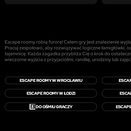
Escape roomy robią furorę! Celem gry jest znalezienie wyjś
Pracuj zespołowo, aby rozwiązywać logiczne łamigłówki, od
tajemnicę. Każda zagadka przybliża Cię o krok do ostateczn
wieczorne wyjścia z przyjaciółmi, randkę, urodziny lub zajęc
ESCAPE ROOMY W WROCŁAWIU
ESCA
ESCAPE ROOMY W ŁODZI
ESCA
8️⃣
DO OŚMIU GRACZY
ESCAPE