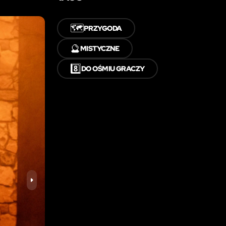
🗺️
PRZYGODA
🔮
MISTYCZNE
8️⃣
DO OŚMIU GRACZY