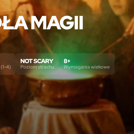
ŁA MAGII
NOT SCARY
8+
(1-4)
Poziom strachu
Wymagania wiekowe