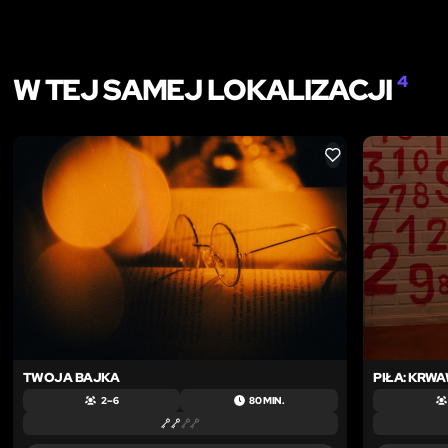
W TEJ SAMEJ LOKALIZACJI
4
LIKE
TWOJA BAJKA
PIŁA: KRW
2 – 6
80 MIN.