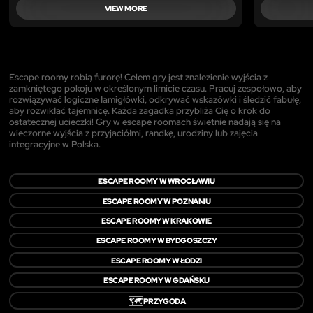
VIEW MORE
Escape roomy robią furorę! Celem gry jest znalezienie wyjścia z
zamkniętego pokoju w określonym limicie czasu. Pracuj zespołowo, aby
rozwiązywać logiczne łamigłówki, odkrywać wskazówki i śledzić fabułę,
aby rozwikłać tajemnicę. Każda zagadka przybliża Cię o krok do
ostatecznej ucieczki! Gry w escape roomach świetnie nadają się na
wieczorne wyjścia z przyjaciółmi, randkę, urodziny lub zajęcia
integracyjne w Polska.
ESCAPE ROOMY W WROCŁAWIU
ESCAPE ROOMY W POZNANIU
ESCAPE ROOMY W KRAKOWIE
ESCAPE ROOMY W BYDGOSZCZY
ESCAPE ROOMY W ŁODZI
ESCAPE ROOMY W GDAŃSKU
🗺️
PRZYGODA