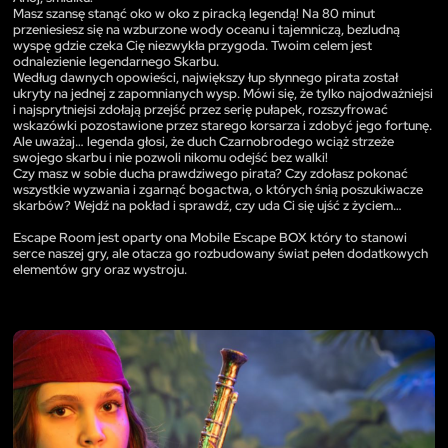
Masz szansę stanąć oko w oko z piracką legendą! Na 80 minut
przeniesiesz się na wzburzone wody oceanu i tajemniczą, bezludną
wyspę gdzie czeka Cię niezwykła przygoda. Twoim celem jest
odnalezienie legendarnego Skarbu.
Według dawnych opowieści, największy łup słynnego pirata został
ukryty na jednej z zapomnianych wysp. Mówi się, że tylko najodważniejsi
i najsprytniejsi zdołają przejść przez serię pułapek, rozszyfrować
wskazówki pozostawione przez starego korsarza i zdobyć jego fortunę.
Ale uważaj… legenda głosi, że duch Czarnobrodego wciąż strzeże
swojego skarbu i nie pozwoli nikomu odejść bez walki!
Czy masz w sobie ducha prawdziwego pirata? Czy zdołasz pokonać
wszystkie wyzwania i zgarnąć bogactwa, o których śnią poszukiwacze
skarbów? Wejdź na pokład i sprawdź, czy uda Ci się ujść z życiem…
Escape Room jest oparty ona Mobile Escape BOX który to stanowi
serce naszej gry, ale otacza go rozbudowany świat pełen dodatkowych
elementów gry oraz wystroju.