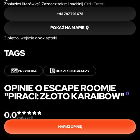
Znalazłeś literówkę? Zaznacz tekst i naciśnij
Ctrl+Enter
.
+48 797 793 678
POKAŻ NA MAPIE
3 piętro, wejście obok apteki
TAGS
🗺️
6️⃣
PRZYGODA
DO SZEŚCIU GRACZY
OPINIE O ESCAPE ROOMIE
"PIRACI: ZŁOTO KARAIBÓW"
0
0.0
brak opinii
NAPISZ OPINIĘ