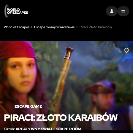
ZALOGUJ SIĘ
MENU
World of Escapes
Escape roomy w Warszawie
Piraci: Złoto Karaibów
LIK
ESCAPE GAME
PIRACI: ZŁOTO KARAIBÓW
Firma:
KREATYWNY ŚWIAT ESCAPE ROOM