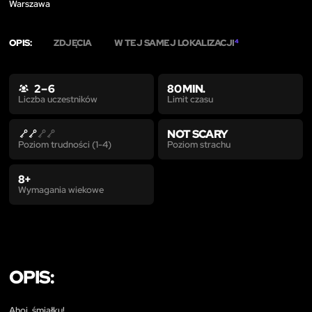
Warszawa
OPIS:
ZDJĘCIA
W TEJ SAMEJ LOKALIZACJI
4
2 – 6
80 MIN.
Limit czasu
Liczba uczestników
NOT SCARY
Poziom strachu
Poziom trudności (1-4)
8+
Wymagania wiekowe
OPIS:
Ahoj, śmiałku!