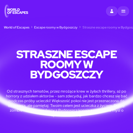
ZALOGUJ SIĘ
MENU
World of Escapes
Escape roomy w Bydgoszczy
Straszne escape roomy w Bydgos
STRASZNE ESCAPE
ROOMY W
BYDGOSZCZY
Od strasznych tematów, przez mrożące krew w żyłach thrillery, aż po
horrory z udziałem aktorów - sam zdecyduj, jak bardzo chcesz się bać
podczas próby ucieczki! Większość pokoi nie jest przeznaczona do
straszenia, ale pamiętaj: Twoim celem jest ucieczka z życiem. Duchy,
zombie i seryjni mordercy z Bydgoszcz konają z radości na myśl o
spotkaniu z Tobą!