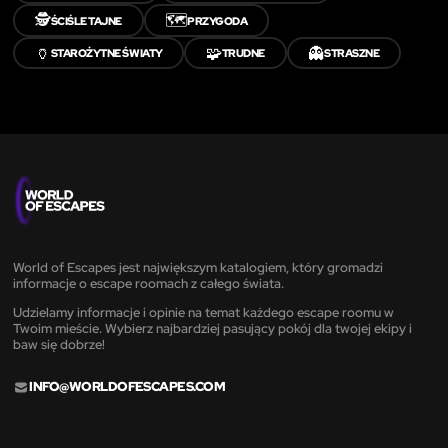
🕵️
🗺️
ŚCIŚLE TAJNE
PRZYGODA
🏺
🧩
👻
STAROŻYTNE ŚWIATY
TRUDNE
STRASZNE
World of Escapes jest największym katalogiem, który gromadzi
informacje o escape roomach z całego świata.
Udzielamy informacje i opinie na temat każdego escape roomu w
Twoim mieście. Wybierz najbardziej pasujący pokój dla twojej ekipy i
baw się dobrze!
INFO@WORLDOFESCAPES.COM