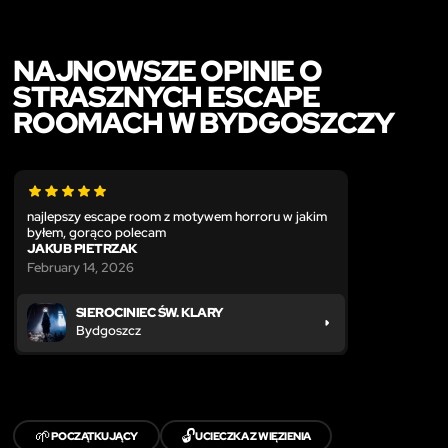
NAJNOWSZE OPINIE O
STRASZNYCH ESCAPE
ROOMACH W BYDGOSZCZY
najlepszy escape room z motywem horroru w jakim
byłem, gorąco polecam
JAKUB PIETRZAK
February 14, 2026
SIEROCINIEC ŚW. KLARY
Bydgoszcz
🌱
🔓
POCZĄTKUJĄCY
UCIECZKA Z WIĘZIENIA