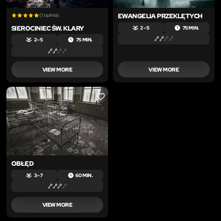
(1 opinia)
EWANGELIA PRZEKLĘTYCH
SIEROCINIEC ŚW. KLARY
2 – 5
75 MIN.
2 – 5
75 MIN.
VIEW MORE
VIEW MORE
LIKE
OBŁĘD
3 – 7
60 MIN.
VIEW MORE