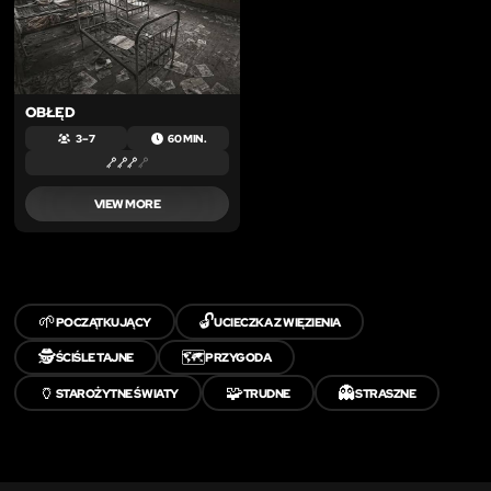
OBŁĘD
3 – 7
60 MIN.
VIEW MORE
🌱
🔓
POCZĄTKUJĄCY
UCIECZKA Z WIĘZIENIA
🕵️
🗺️
ŚCIŚLE TAJNE
PRZYGODA
🏺
🧩
👻
STAROŻYTNE ŚWIATY
TRUDNE
STRASZNE