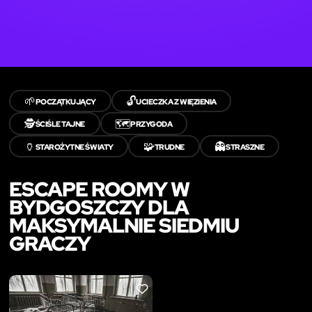
🌱
🔓
POCZĄTKUJĄCY
UCIECZKA Z WIĘZIENIA
🕵️
🗺️
ŚCIŚLE TAJNE
PRZYGODA
🏺
🧩
👻
STAROŻYTNE ŚWIATY
TRUDNE
STRASZNE
ESCAPE ROOMY W
BYDGOSZCZY DLA
MAKSYMALNIE SIEDMIU
GRACZY
LIKE