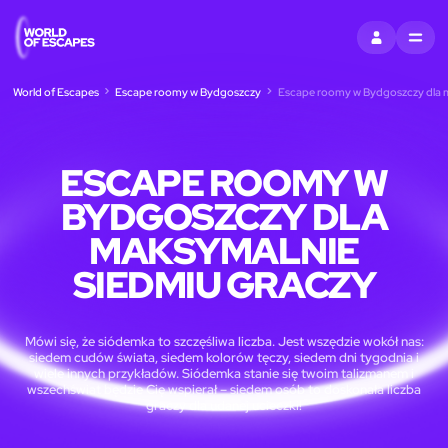
ZALOGUJ SIĘ
MENU
World of Escapes
Escape roomy w Bydgoszczy
Escape roomy w Bydgoszczy dla m
ESCAPE ROOMY W
BYDGOSZCZY DLA
MAKSYMALNIE
SIEDMIU GRACZY
Mówi się, że siódemka to szczęśliwa liczba. Jest wszędzie wokół nas:
siedem cudów świata, siedem kolorów tęczy, siedem dni tygodnia i
wiele innych przykładów. Siódemka stanie się twoim talizmanem i
wszechświat będzie Cię wspierał – siedem osób to doskonała liczba
graczy dla udanej ucieczki!