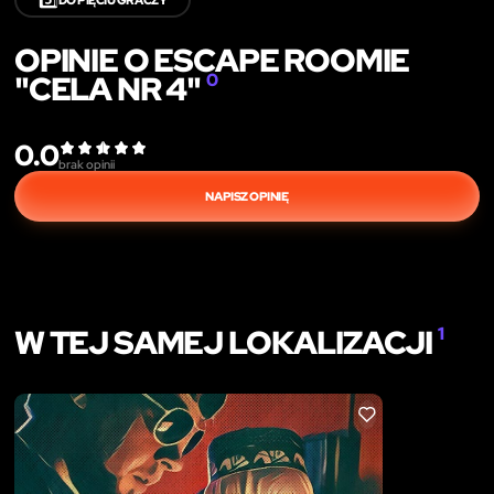
OPINIE O ESCAPE ROOMIE
"CELA NR 4"
0
0.0
brak opinii
NAPISZ OPINIĘ
W TEJ SAMEJ LOKALIZACJI
1
LIKE