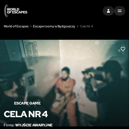
ZALOGUJ SIĘ
MENU
World of Escapes
Escape roomy w Bydgoszczy
Cela Nr 4
LIK
ESCAPE GAME
CELA NR 4
Firma:
WYJŚCIE AWARYJNE