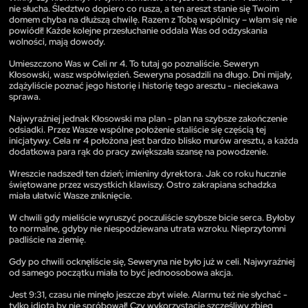
nie słucha. Śledztwo dopiero co rusza, a ten areszt stanie się Twoim
domem chyba na dłuższą chwilę. Razem z Tobą wspólnicy – włam się nie
powiódł! Każde kolejne przesłuchanie oddala Was od odzyskania
wolności, mają dowody.
Umieszczono Was w Celi nr 4. To tutaj go poznaliście. Seweryn
Kłosowski, wasz współwięzień. Seweryna posadzili na długo. Dni mijały,
zdążyliście poznać jego historię i historię tego aresztu - nieciekawa
sprawa.
Najwyraźniej jednak Kłosowski ma plan - plan na szybsze zakończenie
odsiadki. Przez Wasze wspólne położenie staliście się częścią tej
inicjatywy. Cela nr 4 położona jest bardzo blisko murów aresztu, a każda
dodatkowa para rąk do pracy zwiększała szansę na powodzenie.
Wreszcie nadszedł ten dzień; imieniny dyrektora. Jak co roku hucznie
świętowane przez wszystkich klawiszy. Ostro zakrapiana schadzka
miała ułatwić Wasze zniknięcie.
W chwili gdy mieliście wyruszyć poczuliście szybsze bicie serca. Byłoby
to normalne, gdyby nie niespodziewana utrata wzroku. Nieprzytomni
padliście na ziemię.
Gdy po chwili ocknęliście się, Seweryna nie było już w celi. Najwyraźniej
od samego początku miała to być jednoosobowa akcja.
Jest 9:31, czasu nie minęło jeszcze zbyt wiele. Alarmu też nie słychać -
tylko idiota by nie spróbował! Czy wykorzystacie szczęśliwy zbieg