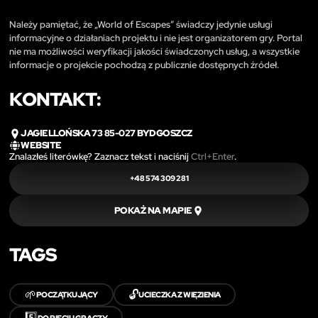
Należy pamiętać, że „World of Escapes” świadczy jedynie usługi
informacyjne o działaniach projektu i nie jest organizatorem gry. Portal
nie ma możliwości weryfikacji jakości świadczonych usług, a wszystkie
informacje o projekcie pochodzą z publicznie dostępnych źródeł.
KONTAKT:
JAGIELLOŃSKA 73 85-027 BYDGOSZCZ
WEBSITE
Znalazłeś literówkę? Zaznacz tekst i naciśnij
Ctrl+Enter
.
+48 574 309 281
POKAŻ NA MAPIE
TAGS
🌱
🔓
POCZĄTKUJĄCY
UCIECZKA Z WIĘZIENIA
5️⃣
DO PIĘCIU GRACZY