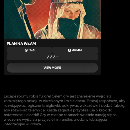
PLAN NA WŁAM
2 – 5
60 MIN.
VIEW MORE
Escape roomy robią furorę! Celem gry jest znalezienie wyjścia z
zamkniętego pokoju w określonym limicie czasu. Pracuj zespołowo, aby
rozwiązywać logiczne łamigłówki, odkrywać wskazówki i śledzić fabułę,
aby rozwikłać tajemnicę. Każda zagadka przybliża Cię o krok do
ostatecznej ucieczki! Gry w escape roomach świetnie nadają się na
wieczorne wyjścia z przyjaciółmi, randkę, urodziny lub zajęcia
integracyjne w Polska.