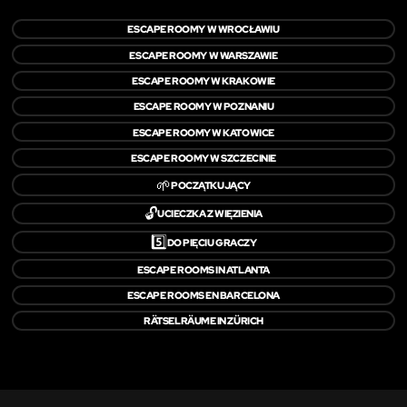
ESCAPE ROOMY W WROCŁAWIU
ESCAPE ROOMY W WARSZAWIE
ESCAPE ROOMY W KRAKOWIE
ESCAPE ROOMY W POZNANIU
ESCAPE ROOMY W KATOWICE
ESCAPE ROOMY W SZCZECINIE
🌱
POCZĄTKUJĄCY
🔓
UCIECZKA Z WIĘZIENIA
5️⃣
DO PIĘCIU GRACZY
ESCAPE ROOMS IN ATLANTA
ESCAPE ROOMS EN BARCELONA
RÄTSELRÄUME IN ZÜRICH