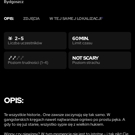
Bydgoszcz
OPIS:
ZDJĘCIA
W TEJ SAMEJ LOKALIZACJI
1
2 – 5
60 MIN.
Limit czasu
Liczba uczestników
NOT SCARY
Poziom strachu
Poziom trudności (1-4)
OPIS:
Te wszystkie historie.. One zawsze zaczynają się tak samo. W
gangsterskich kręgach nawet najtwardsze ogniwo po prostu pęka. A
gdy to się już stanie, wszystko sypie się z wielkim hukiem.
Winny czy niewinny? W tym momencie nie jest to istotne - i tak nikt Cię