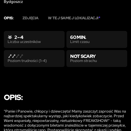
Bydgoszcz
OPIS:
ZDJĘCIA
W TEJ SAMEJ LOKALIZACJI
4
2 – 4
60 MIN.
Limit czasu
Liczba uczestników
NOT SCARY
Poziom strachu
Poziom trudności (1-4)
OPIS:
"Panie i Panowie, chłopcy i dziewczęta! Mamy zaszczyt zaprosić Was na
najbardziej spektakularny występ, jaki kiedykolwiek zobaczycie. Przed
Wami wspaniały, niepowtarzalny, nietuzinkowy FREAKSHOW!" - taką
wiadomość z dołączonymi biletami znaleźliście w tajemniczej przesyłce,
którą otrzymaliście rano. Postanowiliście skorzystać z okazji i szybko