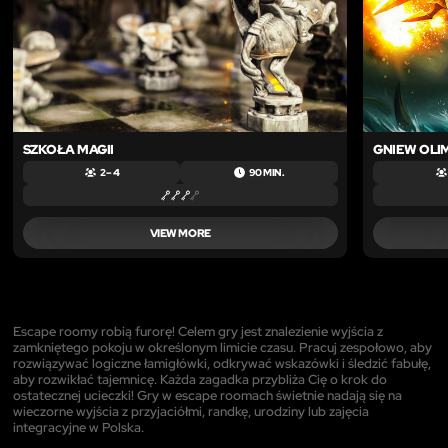
SZKOŁA MAGII
GNIEW OLI
2 – 4
90 MIN.
VIEW MORE
Escape roomy robią furorę! Celem gry jest znalezienie wyjścia z
zamkniętego pokoju w określonym limicie czasu. Pracuj zespołowo, aby
rozwiązywać logiczne łamigłówki, odkrywać wskazówki i śledzić fabułę,
aby rozwikłać tajemnicę. Każda zagadka przybliża Cię o krok do
ostatecznej ucieczki! Gry w escape roomach świetnie nadają się na
wieczorne wyjścia z przyjaciółmi, randkę, urodziny lub zajęcia
integracyjne w Polska.