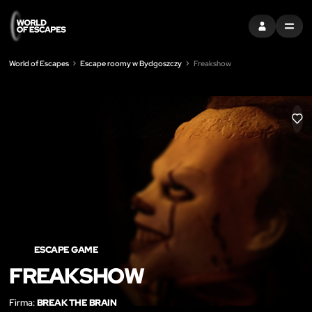
ZALOGUJ SIĘ
MENU
World of Escapes
Escape roomy w Bydgoszczy
Freakshow
LIK
ESCAPE GAME
FREAKSHOW
Firma:
BREAK THE BRAIN