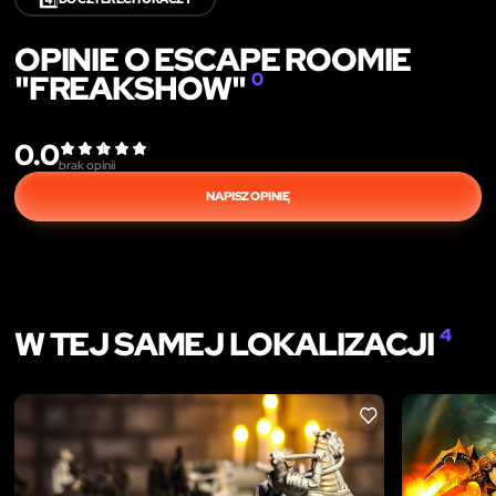
OPINIE O ESCAPE ROOMIE
"FREAKSHOW"
0
0.0
brak opinii
NAPISZ OPINIĘ
W TEJ SAMEJ LOKALIZACJI
4
LIKE