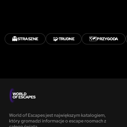
👻
🧩
🗺️
STRASZNE
TRUDNE
PRZYGODA
World of Escapes jest największym katalogiem,
który gromadzi informacje o escape roomach z
całego świata.