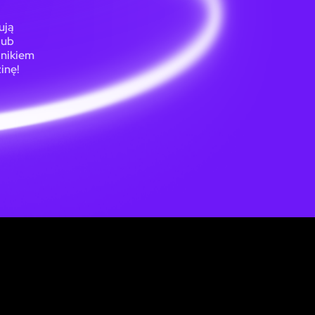
ują
lub
dnikiem
inę!