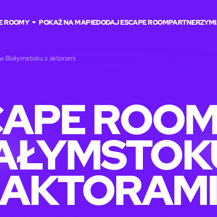
E ROOMY
POKAŻ NA MAPIE
DODAJ ESCAPE ROOM
PARTNERZY
MI
 Białymstoku z aktorami
CAPE ROOM
AŁYMSTOK
AKTORAM