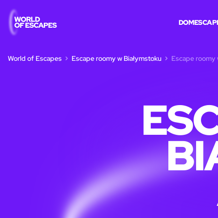
DOM
ESCAP
World of Escapes
Escape roomy w Białymstoku
Escape roomy w
ES
BI