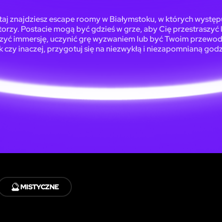
taj znajdziesz escape roomy w Białymstoku, w których występ
torzy. Postacie mogą być gdzieś w grze, aby Cię przestraszyć 
zyć immersję, uczynić grę wyzwaniem lub być Twoim przewo
ak czy inaczej, przygotuj się na niezwykłą i niezapomnianą godz
🔮
MISTYCZNE