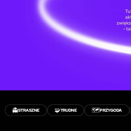
Tu
ak
zwięks
- t
👻
🧩
🗺️
STRASZNE
TRUDNE
PRZYGODA