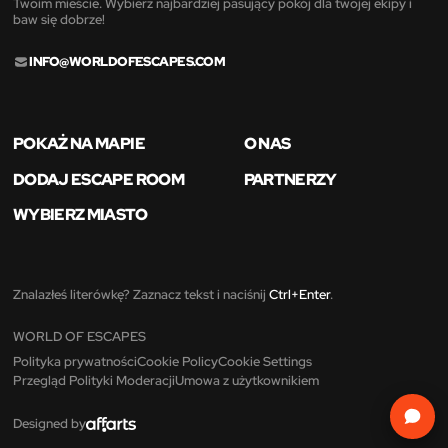
Twoim mieście. Wybierz najbardziej pasujący pokój dla twojej ekipy i
baw się dobrze!
INFO@WORLDOFESCAPES.COM
POKAŻ NA MAPIE
O NAS
DODAJ ESCAPE ROOM
PARTNERZY
WYBIERZ MIASTO
Znalazłeś literówkę? Zaznacz tekst i naciśnij
Ctrl+Enter
.
WORLD OF ESCAPES
Polityka prywatności
Cookie Policy
Cookie Settings
Przegląd Polityki Moderacji
Umowa z użytkownikiem
Designed by