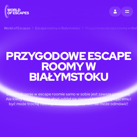
ZALOGUJ SIĘ
MENU
World of Escapes
Escape roomy w Białymstoku
Przygodowe escape roomy w Bia
PRZYGODOWE ESCAPE
ROOMY W
BIAŁYMSTOKU
Doświadczenie w escape roomie samo w sobie jest zawsze przygodą.
Ale kiedy temat wymaga abyś oddał się niezwykłemu, ekscytującemu i
być może trochę niebezpiecznemu zajęciu, nikt nie może odmówić!