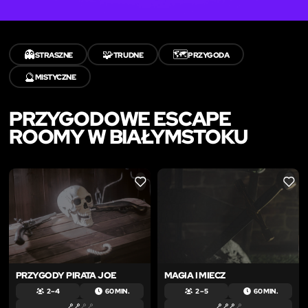
👻
🧩
🗺️
STRASZNE
TRUDNE
PRZYGODA
🔮
MISTYCZNE
PRZYGODOWE ESCAPE
ROOMY W BIAŁYMSTOKU
LIKE
LIKE
PRZYGODY PIRATA JOE
MAGIA I MIECZ
2 – 4
60 MIN.
2 – 5
60 MIN.