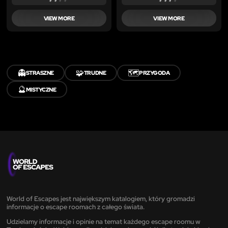
VIEW MORE
VIEW MORE
👻
🧩
🗺️
STRASZNE
TRUDNE
PRZYGODA
🔮
MISTYCZNE
World of Escapes jest największym katalogiem, który gromadzi
informacje o escape roomach z całego świata.
Udzielamy informacje i opinie na temat każdego escape roomu w