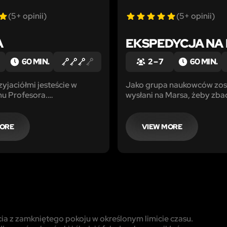
(5+ opinii)
(5+ opinii)
A
EKSPEDYCJA NA
60 MIN.
2 – 7
60 MIN.
yjaciółmi jesteście w
Jako grupa naukowców zost
u Profesora.
wysłani na Marsa, żeby zba
ie, że pokój, który od
możliwość skolonizowania 
zamknięty, teraz jest
Niestety w trakcie badań r
kradacie się ukradkiem do
wymknęły się pod kontroli…
MORE
VIEW MORE
ie otwieracie starą szafę.
cia z zamkniętego pokoju w określonym limicie czasu.