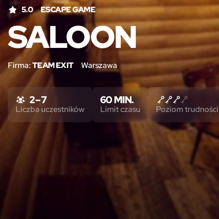
5.0
ESCAPE GAME
SALOON
Firma:
TEAM EXIT
Warszawa
2 – 7
60 MIN.
Liczba uczestników
Limit czasu
Poziom trudności 