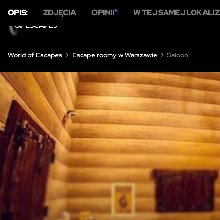
OPIS:
ZDJĘCIA
OPINII
5
W TEJ SAMEJ LOKALIZ
D
World of Escapes
Escape roomy w Warszawie
Saloon