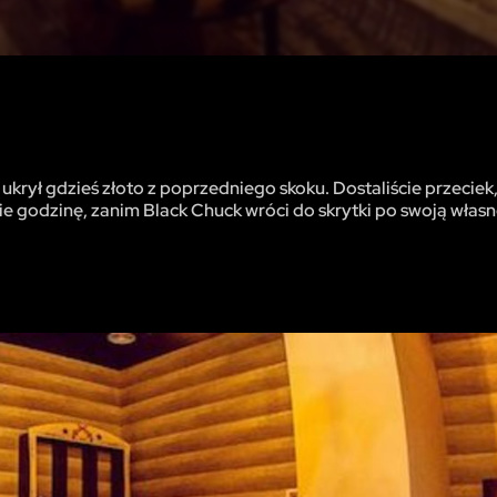
rył gdzieś złoto z poprzedniego skoku. Dostaliście przeciek,
ie godzinę, zanim Black Chuck wróci do skrytki po swoją własn