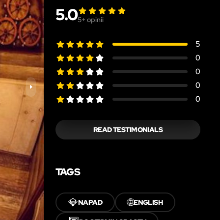
5.0
5
+ opinii
5
0
0
0
0
READ TESTIMONIALS
TAGS
💎
🌐
NAPAD
ENGLISH