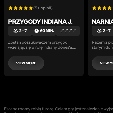
(5+ opinii)
PRZYGODY INDIANA J.
NARNI
2 – 7
60 MIN.
2 – 7
Zostań poszukiwaczem przygód
Razem z prz
wcielając się w rolę Indiany Jones'a.
starym dom
Przenosisz się w odległy świat do
Zauważyliśc
Aleksandryjskiej kopalni w której
zawsze był 
ukryty jest mityczny artefakt. Rozwiąż
otwarty - w
VIEW MORE
VIEW 
zagadki, pokonaj pułapki, zmyl
środka, gdz
Nazistów by pierwszy zdobyć
Świętego Grala.
Escape roomy robią furorę! Celem gry jest znalezienie wyjś