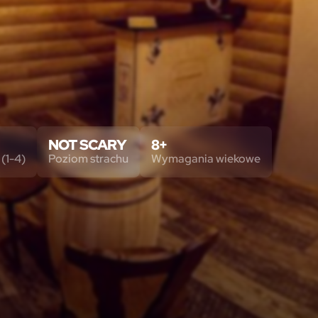
NOT SCARY
8+
(1-4)
Poziom strachu
Wymagania wiekowe