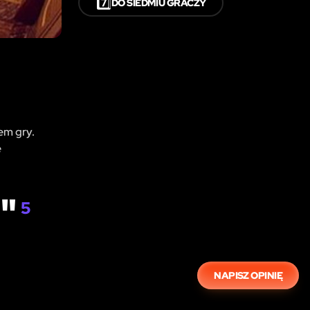
7️⃣
DO SIEDMIU GRACZY
em gry.
e
N"
5
NAPISZ OPINIĘ