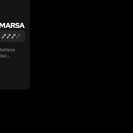
 MARSA
aliście
dać
planety.
zeczy