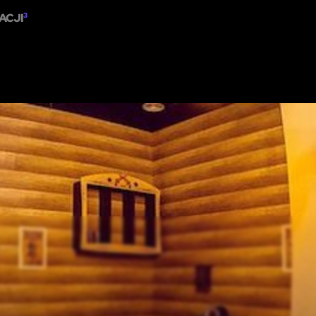
ACJI
3
OM
POKAŻ NA MAPIE
DODAJ ESCAPE ROOM
PARTNERZY
MIASTO:
WA