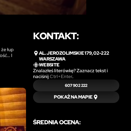
KONTAKT:
 że łup
AL. JEROZOLIMSKIE 179, 02-222
ość… I
WARSZAWA
WEBSITE
Znalazłeś literówkę? Zaznacz tekst i
naciśnij
Ctrl+Enter
.
607 902 222
POKAŻ NA MAPIE
ŚREDNIA OCENA: