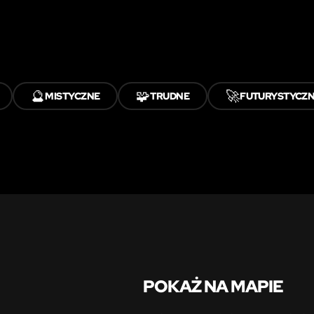
🔮
🧩
🚀
MISTYCZNE
TRUDNE
FUTURYSTYCZ
POKAŻ NA MAPIE