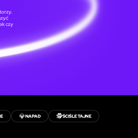
torzy.
szyć
ak czy
💎
🕵️
NE
NAPAD
ŚCIŚLE TAJNE