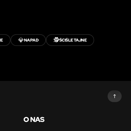
💎
🕵️
NE
NAPAD
ŚCIŚLE TAJNE
O NAS