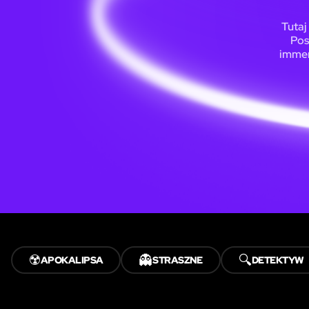
Tutaj
Pos
immer
☢️
👻
🔍
APOKALIPSA
STRASZNE
DETEKTYW