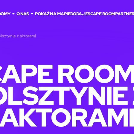
OOMY
O NAS
POKAŻ NA MAPIE
DODAJ ESCAPE ROOM
PARTNE
sztynie z aktorami
CAPE ROOM
OLSZTYNIE 
AKTORAM