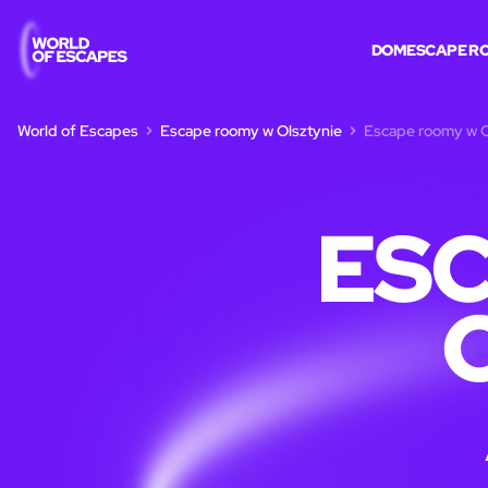
DOM
ESCAPE R
World of Escapes
Escape roomy w Olsztynie
Escape roomy w Ol
ES