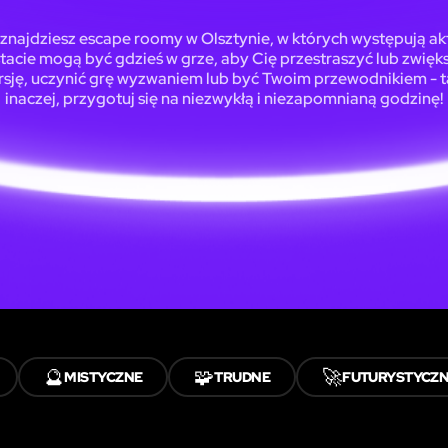
 znajdziesz escape roomy w Olsztynie, w których występują ak
tacie mogą być gdzieś w grze, aby Cię przestraszyć lub zwięk
sję, uczynić grę wyzwaniem lub być Twoim przewodnikiem - t
inaczej, przygotuj się na niezwykłą i niezapomnianą godzinę!
🔮
🧩
🚀
MISTYCZNE
TRUDNE
FUTURYSTYCZ