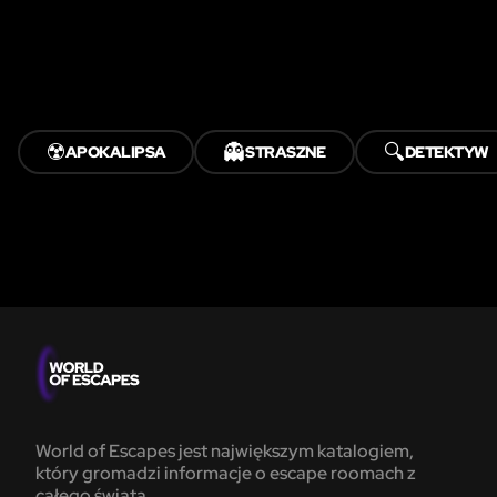
☢️
👻
🔍
APOKALIPSA
STRASZNE
DETEKTYW
World of Escapes jest największym katalogiem,
który gromadzi informacje o escape roomach z
całego świata.