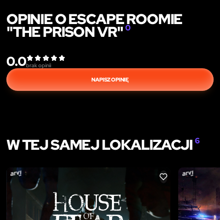
OPINIE O ESCAPE ROOMIE
"THE PRISON VR"
0
0.0
brak opinii
NAPISZ OPINIĘ
W TEJ SAMEJ LOKALIZACJI
6
LIKE