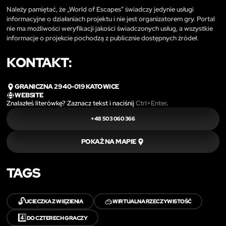
Należy pamiętać, że „World of Escapes” świadczy jedynie usługi
informacyjne o działaniach projektu i nie jest organizatorem gry. Portal
nie ma możliwości weryfikacji jakości świadczonych usług, a wszystkie
informacje o projekcie pochodzą z publicznie dostępnych źródeł.
KONTAKT:
GRANICZNA 29 40-019 KATOWICE
WEBSITE
Znalazłeś literówkę? Zaznacz tekst i naciśnij
Ctrl+Enter
.
+48 503 060 366
POKAŻ NA MAPIE
TAGS
🔓
🥽
UCIECZKA Z WIĘZIENIA
WIRTUALNA RZECZYWISTOŚĆ
4️⃣
DO CZTERECH GRACZY