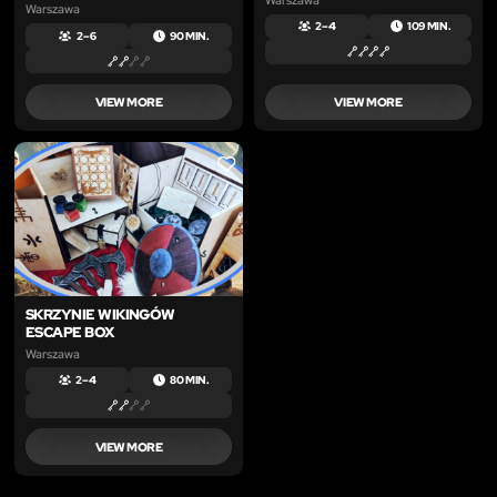
Warszawa
2 – 4
109 MIN.
2 – 6
90 MIN.
VIEW MORE
VIEW MORE
LIKE
SKRZYNIE WIKINGÓW
ESCAPE BOX
Warszawa
2 – 4
80 MIN.
VIEW MORE