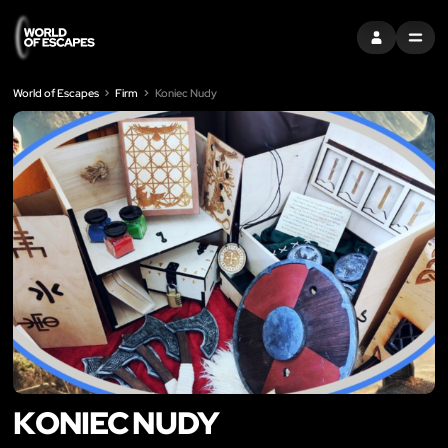
ZALOGUJ SIĘ
MENU
World of Escapes
Firm
Koniec Nudy
KONIEC NUDY