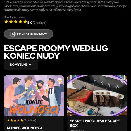
Gra w escape room oferuje wiele korzyści, które wykraczają poza samą rozrywkę.
Dzięki swojemu unikalnemu formatowi i wymaganiom stawianym uczestnikom, escape
roomy mają pozytywny wpływ na różne aspekty życia.
Średnia ocena:
5.0
(
2
opinie)
6️⃣
DO SZEŚCIU GRACZY
ESCAPE ROOMY WEDŁUG
KONIEC NUDY
DOMYŚLNE
LIKE
LIKE
(2 opinie)
SEKRET NICOLASA ESCAPE
BOX
KONIEC WOLNOŚCI
Warszawa