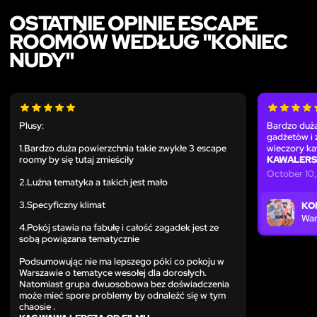
OSTATNIE OPINIE ESCAPE
ROOMÓW WEDŁUG "KONIEC
NUDY"
Plusy:
Bardzo duża
gadżetòw i 
1.Bardzo duża powierzchnia takie zwykłe 3 escape
wieczory ka
roomy by się tutaj zmieściły
KAWALERSK
October 10
2.Luźna tematyka a takich jest mało
3.Specyficzny klimat
KO
Wa
4.Pokój stawia na fabułę i całość zagadek jest ze
sobą powiązana tematycznie
Podsumowując nie ma lepszego póki co pokoju w
Warszawie o tematyce wesołej dla dorosłych.
Natomiast grupa dwuosobowa bez doświadczenia
może mieć spore problemy by odnaleźć się w tym
chaosie .