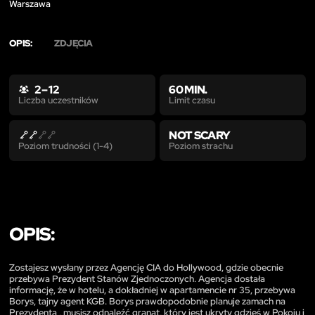
Warszawa
OPIS:
ZDJĘCIA
2 – 12
60 MIN.
Limit czasu
Liczba uczestników
NOT SCARY
Poziom strachu
Poziom trudności (1-4)
OPIS:
Zostajesz wysłany przez Agencję CIA do Hollywood, gdzie obecnie
przebywa Prezydent Stanów Zjednoczonych. Agencja dostała
informację, że w hotelu, a dokładniej w apartamencie nr 35, przebywa
Borys, tajny agent KGB. Borys prawdopodobnie planuje zamach na
Prezydenta , musisz odnaleźć granat, który jest ukryty gdzieś w Pokoju i