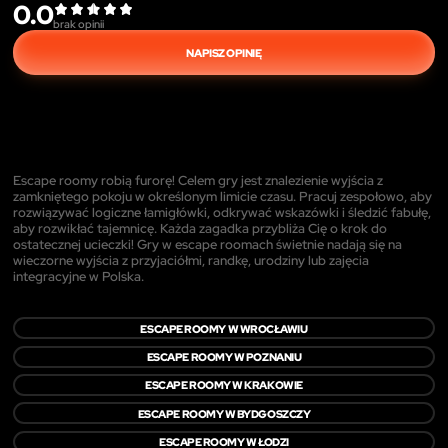
0.0
brak opinii
NAPISZ OPINIĘ
Escape roomy robią furorę! Celem gry jest znalezienie wyjścia z
zamkniętego pokoju w określonym limicie czasu. Pracuj zespołowo, aby
rozwiązywać logiczne łamigłówki, odkrywać wskazówki i śledzić fabułę,
aby rozwikłać tajemnicę. Każda zagadka przybliża Cię o krok do
ostatecznej ucieczki! Gry w escape roomach świetnie nadają się na
wieczorne wyjścia z przyjaciółmi, randkę, urodziny lub zajęcia
integracyjne w Polska.
ESCAPE ROOMY W WROCŁAWIU
ESCAPE ROOMY W POZNANIU
ESCAPE ROOMY W KRAKOWIE
ESCAPE ROOMY W BYDGOSZCZY
ESCAPE ROOMY W ŁODZI