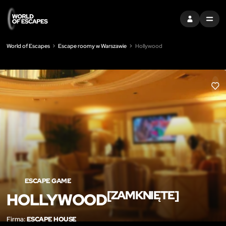
ZALOGUJ SIĘ
MENU
World of Escapes
Escape roomy w Warszawie
Hollywood
LIK
ESCAPE GAME
[ZAMKNIĘTE]
HOLLYWOOD
Firma:
ESCAPE HOUSE