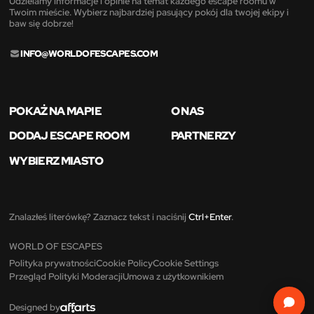
Udzielamy informacje i opinie na temat każdego escape roomu w
Twoim mieście. Wybierz najbardziej pasujący pokój dla twojej ekipy i
baw się dobrze!
INFO@WORLDOFESCAPES.COM
POKAŻ NA MAPIE
O NAS
DODAJ ESCAPE ROOM
PARTNERZY
WYBIERZ MIASTO
Znalazłeś literówkę? Zaznacz tekst i naciśnij
Ctrl+Enter
.
WORLD OF ESCAPES
Polityka prywatności
Cookie Policy
Cookie Settings
Przegląd Polityki Moderacji
Umowa z użytkownikiem
Designed by